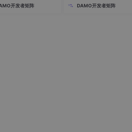
家机械臂的负载、精度、重复定
t、MQTT的差异，解释了在局域网
AMO开发者矩阵
DAMO开发者矩阵
我们Buffer Pool中的更新后的数据刷到 MySQL 数据库
等参数，然后选择性价比最高的
点通信场景下直接使用TCP的优势
了
但这一次，情况变了。采购经理
简要介绍了机器人通信协议设计要
不再是厚厚的产品目录，而是几
同时提出建立稳定TCP连接需要解
不同的“任务解决方案”。A公司承
一系列技术挑战，为后续讨论心
QL语句的执行过程_张维鹏的博客-CSDN博客_mysql数据库怎么
们的系统能确保装
SAM的区别？
Server服务层提供各种操作数据的API。常用的存储引擎有In
oDB 与 MyISAM 的区别：
持事务
oDB支持行级锁和表级锁，默认使用行级锁，但是行锁只有通过索
获取锁和释放锁的操作需要消耗比表锁更多的资源。使用行锁可
引和主键的表存在，不支持外键。InnoDB的主键不能为空且支持
会自动生成一个6字节的主键，支持外键完整性约束