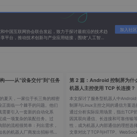
引擎提供的API接口去调用操作数据，完成SQL的执行。
加入社区
院和中国互联网协会联合发起，致力于探讨最前沿的技术趋
享平台，推动技术创新与产业应用链接，围绕“人工智能
 调用存储引擎的API查询数据
态。
pool中查询数据，如果没有就会去磁盘中查询，如果查询到了就将其
的同时，会将这条数据的原始记录保存到 undo 日志文件中
执行更新操作
构——从“设备交付”到“任务
第 2 篇：Android 控制屏为
ffer 中
机器人主控使用 TCP 长连接？
三件事
6年的夏天，一家位于长三角的精密
本文探讨了服务型机器人中Androi
业正面临一个棘手的问题。他们
制屏与Linux主控之间的通信方案选
r中的数据刷入到redo log文件中
线需要引入一套新的自动化系
通过分析实际应用场景，指出TCP
bin log文件中
完成一项复杂的装配任务。过
因其双向通信、长连接和可靠传输
购部的流程很简单：列出需求，
性，成为机器人内部通信的理想选
新内容在 bin log 中的位置记录到redo log中，同时在 redo
知名的机器人厂商发出招标书，
文章对比了TCP与HTTP、WebSoc