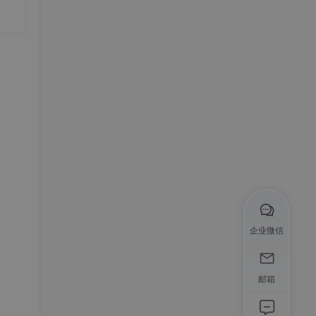
点对
中，
，并
点。
决的
执行s
no
企业微信
引查询
能会
邮箱
主键自