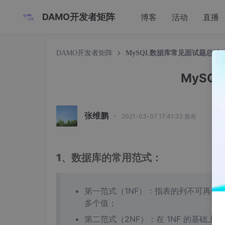
DAMO开发者矩阵
博客
活动
直播
DAMO开发者矩阵
MySQL数据库常见面试题总结
MySQ
张维鹏
·
2021-03-07 17:41:32 发布
1、数据库的常用范式：
第一范式（1NF）：指表的列不可再
多个值；
第二范式（2NF）：在 1NF 的基