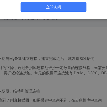
键的一部分；
立即访问
础上，消除非主键列对主键的传递依赖，非主键列必须直接依赖于主
础上，消除主属性对于码部分的传递依赖
动与MySQL建立连接，建立完成之后，就发送SQL语句
能的下降，通过数据库连接池维护一定数量的连接线程，当需要
归还给连接池。常见的数据库连接池有 Druid、C3P0、DB
取权限、维持和管理连接
查到了则直接返回，如果缓存中查询不到，在去数据库中查询。