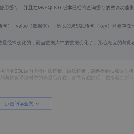
使用缓存，并且在MySQL8.0 版本已经将查询缓存的整块功能
语句）- value（数据值），所以如果SQL语句（key）只要存在
；
数是经常变化的，而当数据库中的数据变化了，那么相应的与此
要执行的SQL语句进行词法解析、语法解析，最终得到抽象语法
断抽象语法树中的表是否存在，如果存在的话，在接着判断sele
法解析后得到的语法树，通过数据字典和统计信息的内容，再经过
用哪个索引
点击阅读全文
数据采样统计分析
出来；只要是统计分析出来的，那就可能会
存
时，也要考虑到这方面的因素