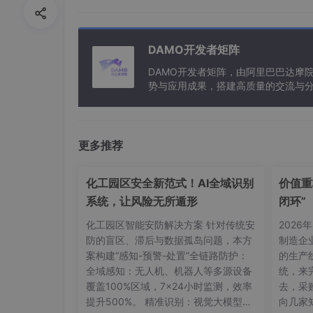
（5）执行器：根据一系列的执行计划去调用存储
2.3、Innodb存储引擎的执行过程：
DAMO开发者矩阵
DAMO开发者矩阵，由阿里巴巴达摩
势与应用成果，搭建高质量的交流与分
（1）首先MySQL执行器根据 执行计划
与新型计算”构建开放共享的开发者生
（2）存储引擎先从缓存池buffer 
到缓存池中
更多推荐
（3）在数据加载到 Buffer Pool 
（4）innodb 会在 Buffer Pool 中
化工园区安全新范式！AI全域识别
价值重
（5）更新后的数据会记录在 redo log bu
系统，让风险无所遁形
闭环”
（6）提交事务在提交的同时会做以下
化工园区智能安防解决方案 针对传统安
202
防的盲区、滞后与数据孤岛问题，本方
制造企
（7）（第一件事）将redo log buffe
案构建“感知-预警-处置”全链路防护：
的生产
（8）（第二件事）将本次操作记录写入到 
全域感知：无人机、机器人等多源设备
统，来
覆盖100%区域，7×24小时监测，效率
去，采
（9）（第三件事）将bin log文件名字和更
提升500%。 精准识别：视觉大模型识
向几家
log 最后添加 commit 标记