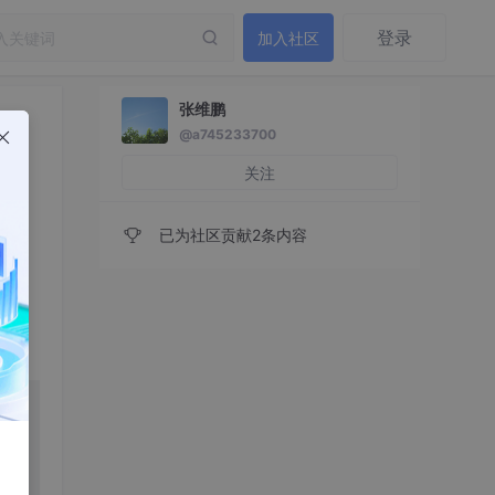
登录
加入社区
张维鹏
@a745233700
关注
已为社区贡献2条内容
能有
列