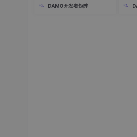
别0.1mm级泄漏、设备腐蚀等500+场
对比各
DAMO开发者矩阵
D
（10）使用一个后台线程，它会在某个时机将
景，漏检率<0.1%。 秒级响应：1秒触发
位误差
这样就将内存和数据库的数据保持统一
多级报警，联动消防机器人等自动化处
一家。
置，响应速度提升80%。 数字孪生：A
收到的
R实景指挥平台缩短
份截然
详细内容请阅读这篇文章：
MySQL数据库：S
诺，他
ql语句
3、常用的存储引擎？InnoDB与MyI
存储引擎是对底层物理数据执行实际操作的组件，为
DB、MyISAM、Memory。这里我们主要介绍Inn
（1）事务：MyISAM不支持事务，InnoDB支
（2）锁级别：MyISAM只支持表级锁，Inn
数据才会使用，否则将使用表锁。行级锁在每次
存在死锁的情况，但是表级锁不存在死锁
（3）主键和外键：MyISAM 允许没有任何索
增长，如果没有设定主键或者非空唯一索引，就