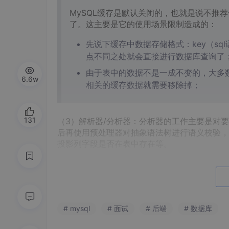
MySQL缓存是默认关闭的，也就是说不推荐
了。这主要是它的使用场景限制造成的：
先说下缓存中数据存储格式：key（sql
点不同之处就会直接进行数据库查询了
由于表中的数据不是一成不变的，大多
6.6w
相关的缓存数据就需要移除掉；
131
（3）解析器/分析器：分析器的工作主要是对
后再使用预处理器对抽象语法树进行语义校验，判
投影列字段是否在表中存在等。
（4）优化器：主要将SQL经过词法解析、语
列运算 ，最终得出一个执行计划，包括选择使
在分析是否走索引查询时，是通过进行
动态
# mysql
# 面试
# 后端
# 数据库
分析错误的情况
，所以在SQL执行不走索引