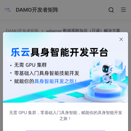
DAMO开发者矩阵
DAMO开发者矩阵
sqlserver 数据库附加后（只读）解决方案
sqlserver 数据库附加后（只读）解决方案
紫眸少年丶
2801人浏览 · 2013-02-01 09:39:04
转载于
http://blog.csdn.net/blncle/article/details/6995471
一.一个数据库从一台电脑拷贝到另外一台电脑时,SqlServer附加数
据库为只读,这是属于权限的问题
无需 GPU 集群，零基础入门具身智能，赋能你的具身智能开发
解决的办法如下:
之旅！
1.打开
SqlServer Configuration Manager