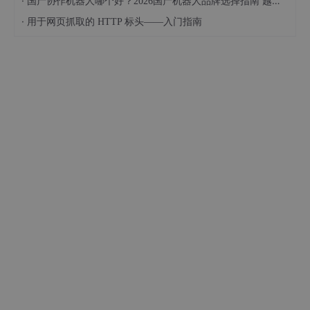
·
国产协作机器人哪个好？2026国产机器人品牌选择指南 越疆深度解析
·
用于网页抓取的 HTTP 标头——入门指南