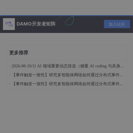
模型评估
通过均方误差（MSE）和决定系数（R²）评估模型性能。
DAMO开发者矩阵
加入社区
from sklearn
.metrics
 import mean_squared_error, r2_
y_pred = model
.predict
(X_test)

mse = 
mean_squared_error
(y_test, y_pred)

更多推荐
r2 = 
r2_score
print
(f
"MSE: {mse:.2f}, R²: {r2:.2f}"
)
·
2026-08-10/11 AI 领域重要动态筛选（侧重 AI coding 与具身智能）
·
【事件触发一致性】研究多智能体网络如何通过分布式事件驱动控制实现有限时间内的共识（Matlab代码实现）
·
【事件触发一致性】研究多智能体网络如何通过分布式事件驱动控制实现有限时间内的共识（Matlab代码实现）
可视化结果
绘制实际房价与预测房价的散点图，直观展示模型效果。
import matplotlib
.pyplot
 as plt

plt
.scatter
(y_test, y_pred)

plt
.xlabel
(
"Actual Prices"
)
