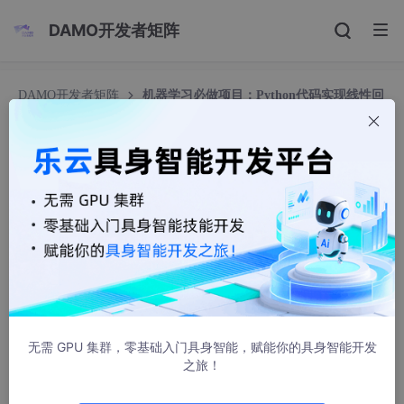
DAMO开发者矩阵
DAMO开发者矩阵
机器学习必做项目：Python代码实现线性回
归预测房价（含数据集）
机器学习必做项目：Python代码实现线性回归预测
房价（含数据集）
ouhibuf577892sv
538人浏览 · 2025-09-21 23:16:53
实现线性回归预测房价的步骤
准备数据集
无需 GPU 集群，零基础入门具身智能，赋能你的具身智能开发
之旅！
房价预测常用数据集是波士顿房价数据集（Boston Housing Data
set），包含506个样本和13个特征。可通过
sklearn.datasets
直