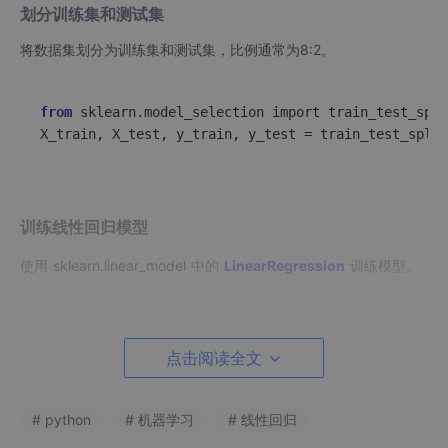
划分训练集和测试集
将数据集划分为训练集和测试集，比例通常为8:2。
from
 sklearn.model_selection import train_test_spli
X_train, X_test, y_train, y_test = train_test_split
训练线性回归模型
使用
sklearn.linear_model
中的
LinearRegression
训练模型。
from sklearn
.linear_model
 import LinearRegression

model = 
LinearRegression
()

点击阅读全文
model
.fit
# python
# 机器学习
# 线性回归