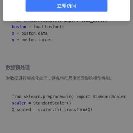
接加载。
立即访问
boston
=
X
=
y
=
数据预处理
对数据进行标准化处理，避免特征尺度差异影响模型性能。
scaler
=
 StandardScaler()

X_scaled 
=