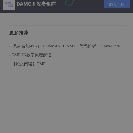
DAMO开发者矩阵
加入社区
<
CR
/
LF
>
）之后。
每个数据采样记录应包含着排列如下的整数：
更多推荐
n,timestamp,
A1
,
A2
,...Ak,
D1
,
D2
·
[具身智能-807]：ROSMASTER-M1：代码解析：Jupyter interact 四个滑块控制 PWM 舵机
·
GMR IK数学原理解读
其中：
·
【论文阅读】GMR
n
采样序号，必选，整数，数字，最小长度=1个字符，最大长度=10
个字符，最小值=1，最大值=9999999999。
timestamp
时标，若.CFG文件中的nrates和samp变量非零，则为可选，若.C
FG文件中的nrates和samp为零，则为必选。整数，数字，最小长
度=1个字符，最大长度=13个字符，根据.CFG中日期/时标的定
义，时间的基本单位是微秒或纳秒。数据文件中，从第一个采样数