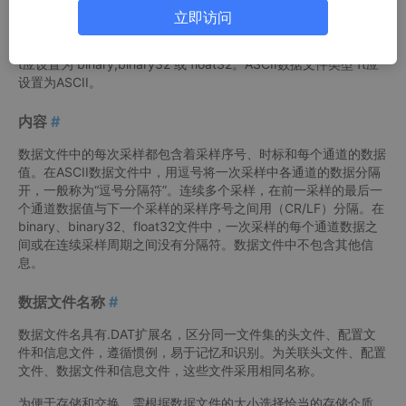
数据文件包含的数据值是按比例缩放来表示的采样值。数据应严格
立即访问
按照配置文件中定义的格式存放，以便于计算机程序读取。配置文
件中数据文件类型（ft）域说明文件的类型。二进制数据文件类型f
t应设置为 binary,binary32 或 float32。ASCII数据文件类型 ft应
设置为ASCII。
内容
#
数据文件中的每次采样都包含着采样序号、时标和每个通道的数据
值。在ASCII数据文件中，用逗号将一次采样中各通道的数据分隔
开，一般称为“逗号分隔符”。连续多个采样，在前一采样的最后一
个通道数据值与下一个采样的采样序号之间用（CR/LF）分隔。在
binary、binary32、float32文件中，一次采样的每个通道数据之
间或在连续采样周期之间没有分隔符。数据文件中不包含其他信
息。
数据文件名称
#
数据文件名具有.DAT扩展名，区分同一文件集的头文件、配置文
件和信息文件，遵循惯例，易于记忆和识别。为关联头文件、配置
文件、数据文件和信息文件，这些文件采用相同名称。
为便于存储和交换，需根据数据文件的大小选择恰当的存储介质。