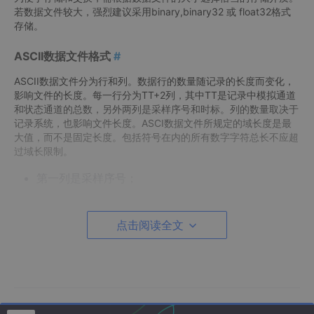
若数据文件较大，强烈建议采用binary,binary32 或 float32格式
存储。
ASCII数据文件格式
#
ASCII数据文件分为行和列。数据行的数量随记录的长度而变化，
影响文件的长度。每一行分为TT+2列，其中TT是记录中模拟通道
和状态通道的总数，另外两列是采样序号和时标。列的数量取决于
记录系统，也影响文件长度。ASCI数据文件所规定的域长度是最
大值，而不是固定长度。包括符号在内的所有数字字符总长不应超
过域长限制。
第一列是采样序号；
第二列是对应于采样序号的采样时标；
第三大列表示模拟信息的数据；
点击阅读全文
第四大列表示状态通道的数据；
下一行以新采样序号开始，其后是该次采样的数据；
ASCI数据文件中“文件结束（EOF）标志（十六进制
数“1A”），应随文件的最后数据行的“回车/换行”（