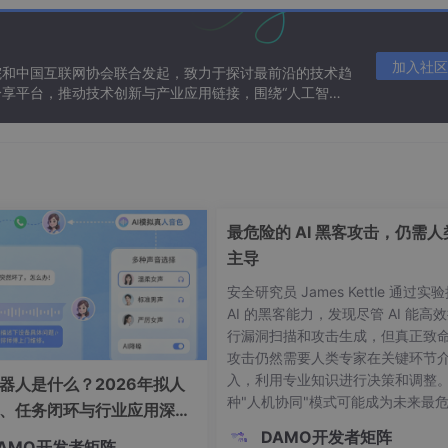
数学计算问题）
和计算处理）
加入社区
院和中国互联网协会联合发起，致力于探讨最前沿的技术趋
）
享平台，推动技术创新与产业应用链接，围绕“人工智能
态。
（CAM）、计算机辅助教学（CAI）
、智能化
最危险的 AI 黑客攻击，仍需人
主导
安全研究员 James Kettle 通过实
AI 的黑客能力，发现尽管 AI 能高
所用的数码
位 权
表示符号
行漏洞扫描和攻击生成，但真正致
O,1
2i
B（Binary）
攻击仍然需要人类专家在关键环节
入，利用专业知识进行决策和调整
器人是什么？2026年拟人
0,1,…,7
8i
O（Octal）
种"人机协同"模式可能成为未来最
、任务闭环与行业应用深度
的网络威胁，也为防御方敲响了警
0,1,…,9
10i
D(Decimal)
DAMO开发者矩阵
AMO开发者矩阵
当人们谈论人工智能在网络黑客攻