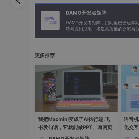
应用领域：1）数值计算 （主要是科学研究等
DAMO开发者矩阵
2）数据及事务处理 （非科技方面的数据管理
DAMO开发者矩阵，由阿里巴巴达摩
3）自动控制与人工智能 （多用于航空航天领域
势与应用成果，搭建高质量的交流与分
与新型计算”构建开放共享的开发者生
4）计算机辅助设计（CAD）、计算机辅助制造
5）通信与网络
更多推荐
4.
计算机发展趋势：巨型化、微型化、网络化
1、光计算机 2、生物计算机 3、量子计算机
5.
常用的数制
进位制
进位规则
基数
二进制
逢二进一
R=2
我把Macmini变成了AI执行端:飞
语音机
八进制
逢八进一
R=8
书发句话，它就能做PPT、写网页
化交互
十进制
逢十进一
R=10
解析
DAMO开发者矩阵
D