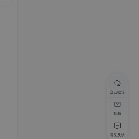
击机
tl
这关
或经
企业微信
一种
邮箱
意见反馈