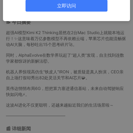
立即访问
📝 今日摘要
超强AI模型Kimi K2 Thinking居然在2台Mac Studio上就能本地运
行！✨这意味着万亿参数模型不再依赖云端，苹果芯片也能流畅驱
动AI大脑，每秒吐出15个思考碎片🚀。
同时，AlphaEvolve在数学界玩起了“超人类”发现，自主找到连数
学家都惊讶的新解法🤯。
机器人界惊现高仿生“铁皮人”IRON，被质疑是真人扮演，CEO亲
自上场打假却秀出82处灵活关节和AI芯片🧩。
英伟达悄悄布局6G，想把算力塞进通信基站，未来自动驾驶响应
快如闪电⚡。
这波AI进化不仅更聪明，还越来越贴近我们的生活场景啦～
────────────────────
📰 详细新闻