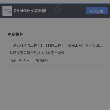
小鹏发布全新人形机器人 IRON，因高度仿生外观和
流畅动作引发全球'皮套人'质疑。CEO 何小鹏亲自演
DAMO开发者矩阵
加入社区
示辟谣，展示其82个自由度、仿生灵巧手等先进硬
件，并搭载图灵AI芯片和物理世界大模型。该机器人
计划2026年底量产，初期将优先应用于商业场景如导
览、导购等，避免进入家庭或工厂。
更多推荐
小马智行CEO彭军明确表示，带司机的Robotaxi已无
意义，公司计划2029年前实现5万辆车队规模并盈
·
【信息科学与工程学】【制造工程】【机械工程】第一百四十一篇 具身智能机器人中的控制算法01
利。他强调全无人驾驶是终极形态，坚决区分辅助驾
·
马斯克系公司产品技术栈与平台建设
驶与无人驾驶，并指出传感器融合（激光雷达+视
·
谈谈 `AI Agent`（智能体）
觉）是实现安全无人驾驶的必要方案。小马智行已进
入商业化第三阶段，正在等待全无人法规市场进入规
模化部署。
腾讯混元开源WorldMirror 1.1模型训练代码，提供全
栈3D生成定制方案。关键功能包括视频一秒生成3D
世界，支持图像、视频、3D先验到3DGS等多种映
射，大幅降低高级3D AI技术门槛。在线Demo和完整
代码已在GitHub开放，促进计算机视觉和内容创作创