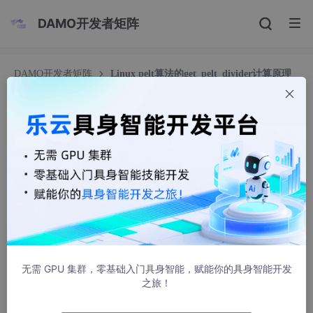
DAMO开发者矩阵
DAMO开发者矩阵
Linux pelt算法的get_pelt_divider计算原理
Linux pelt算法的get_pelt_divider计算原理
nginux
380人浏览 · 2025-07-02 11:47:22
1. 背景
Linux社区的负载评估算法默认使用pelt算法，研究这个算法的过
程中发现有个get_pelt_divider函数初看有些晦涩，其实实现如
下：
无需 GPU 集群，零基础入门具身智能，赋能你的具身智能开发
之旅！
40 
 #define PELT_MIN_DIVIDER	(LOAD_AVG_MAX - 
102
41 