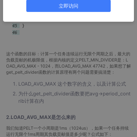
立即访问
42 
43 
44 
return
45 
46 
这个函数的目标：计算一个任务连续运行无限个周期之后，最大的
负载贡献的机极限值，根据内核的定义PELT_MIN_DIVIDER是：L
OAD_AVG_MAX - 1024，而LOAD_AVG_MAX 47742，如果想了解
get_pelt_divider函数的计算原理有两个问题需要搞清楚：
LOAD_AVG_MAX 这个数字的含义，以及计算公式
为什么get_pelt_divider函数要把avg->period_cont
rib计算在内
2.LOAD_AVG_MAX是怎么来的
我们知道PELT一个小周期是1ms（1024us），如果一个任务持续
运行无限个1ms周期其负载贡献值是多少呢？公式如下：