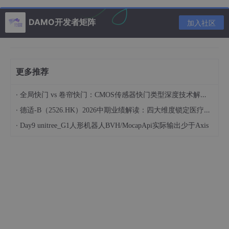
DAMO开发者矩阵
加入社区
更多推荐
·
全局快门 vs 卷帘快门：CMOS传感器快门类型深度技术解析与机器人视觉选型指南
·
德适-B（2526.HK）2026中期业绩解读：四大维度锁定医疗影像垂直大模型“龙头”底色
·
Day9 unitree_G1人形机器人BVH/MocapApi实际输出少于Axis