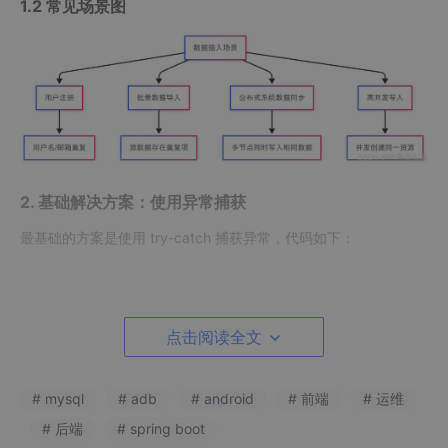
1.2 常见场景图
2. 基础解决方案：使用异常捕获
最基础的方案是使用 try-catch 捕获异常，代码如下：
public
void
 insertUser(
User
user
) {

    try {

点击阅读全文
        userMapper.
insert
(
user
);

log
.
info
("用户数据插入成功");

    } catch (org.springframework.dao.DuplicateKeyEx
# mysql
# adb
# android
# 前端
# 运维
        // Spring框架对SQLIntegrityConstraintViolat
# 后端
# spring boot
log
.warn("用户数据已存在: {}", 
user
.getUserna