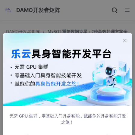
DAMO开发者矩阵
DAMO开发者矩阵
MySQL重复数据克星：7种高效处理方案全
解析
MySQL重复数据克星：7种高效处理方案全解析
z1ztai
1699人浏览 · 2025-07-06 21:20:25
你是不是也曾遇到过这样的烦恼：明明系统测试时一切正常，上线
后却频频出现重复数据；大批量导数据时，总有那么几条"不听
话"的记录导致整个事务莫名回滚；或者高并发场景下，日志里满
是"Duplicate entry"的错误信息，让你焦头烂额？
无需 GPU 集群，零基础入门具身智能，赋能你的具身智能开发
今天，我就跟大家分享一些 MySQL 重复数据处理方法，带你搞定
之旅！
这些烦人的"重复小妖精"。