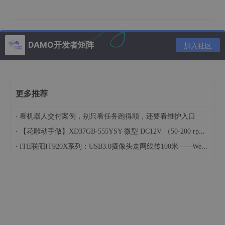
        // 可以选择忽略或更新现有数据

    } catch (java.
sql
.SQLIntegrityConstraintViolati
        // 使用JDBC直接操作时可能遇到的原生异常

log
.warn("用户数据已存在(JDBC原生异常): {}", 
DAMO开发者矩阵
加入社区
        // 同样可以处理重复数据

    }

}
更多推荐
这种方法的缺点是：每次遇到重复数据都会产生一个异常，异常的
创建和捕获会带来额外的性能开销，尤其在批量操作时性能损耗更
·
看机器人交付案例，别只看任务跑得顺，还要看维护入口
明显。
·
【花雕动手做】XD37GB-555YSY 微型 DC12V （50-200 rpm）直流减速电机
3. 改进方案：预检查+条件插入
·
ITE联阳IT920X系列：USB3.0摄像头走网线传100米——Webcam over IP的三种产品形态
一个改进思路是先检查数据是否存在，再决定插入或更新：
public
void
 insertUserWithCheck(
User
user
) {

User
 existingUser = userMapper.selectByUsername
if
 (existingUser == 
null
) {
