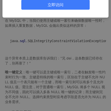
1. 重复数据插入问题分析
立即访问
1.1 问题本质
在 MySQL 中，当我们使用主键或唯一索引来确保数据唯一性时，
如果插入重复数据，MySQL 会抛出类似这样的异常：
java.
sql
.SQLIntegrityConstraintViolationException: 
这个异常本质上是数据库告诉我们："兄 dei，这条数据已经存在
了，别再塞了！"
唯一键定义
：唯一键可以是主键或唯一索引，二者在触发唯一性约
束时行为一致。主键是特殊的唯一索引，区别在于主键不允许 NU
LL 值且一个表只能有一个主键，而唯一索引则可以有多个且允许
NULL 值。需注意，对于普通唯一索引，MySQL 将多个 NULL 视
为不同值，因此可以插入多条 NULL 唯一键的记录；而主键则完
全不允许 NULL。选择约束类型时应考虑字段是否允许为 NULL 的
业务需求。