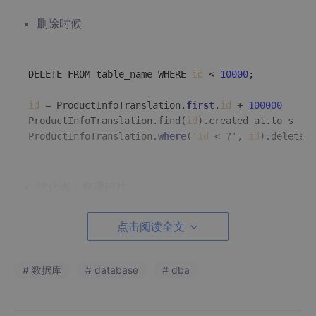
删除时候
DELETE FROM table_name WHERE 
id
 < 
10000
;

id
 = ProductInfoTranslation.
first
.
id
 + 
100000
ProductInfoTranslation.find(
id
).created_at.to_s

ProductInfoTranslation.
where
('
id
 < ?', 
id
优化表，整理碎片
点击阅读全文
optimize 
table
table_name
;

OPTIMIZE 
TABLE
 `product_info_translations`;

# 数据库
# database
# dba
User