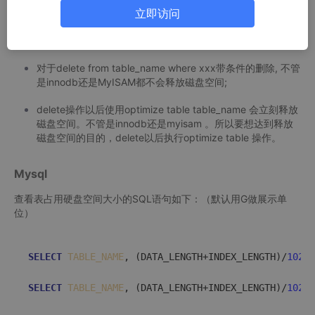
delete from table_name删除表的全部数据,对于MyISAM 会
立即访问
立刻释放磁盘空间 （应该是做了特别处理，也比较合理）,In
noDB 不会释放磁盘空间;
对于delete from table_name where xxx带条件的删除, 不管
是innodb还是MyISAM都不会释放磁盘空间;
delete操作以后使用optimize table table_name 会立刻释放
磁盘空间。不管是innodb还是myisam 。所以要想达到释放
磁盘空间的目的，delete以后执行optimize table 操作。
Mysql
查看表占用硬盘空间大小的SQL语句如下：（默认用G做展示单
位）
SELECT
TABLE_NAME
, (DATA_LENGTH+INDEX_LENGTH)/
1024
/
SELECT
TABLE_NAME
, (DATA_LENGTH+INDEX_LENGTH)/
1024
/