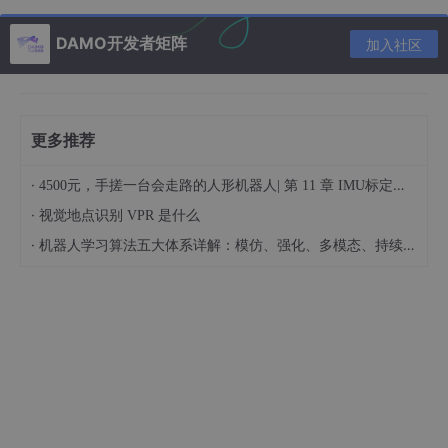
DAMO开发者矩阵
加入社区
Postgresql
查看表大小
更多推荐
# 查询单个数据库大小

·
4500元，手搓一台会走路的人形机器人| 第 11 章 IMU标定与数据滤波
User.find_by_sql("
select
 pg_size_pretty(pg_database
# 查询所有表的总大小，包括其索引大小

·
视觉地点识别 VPR 是什么
User.find_by_sql('
select
 relname, pg_size_pretty(pg
·
机器人学习算法五大体系详解：模仿、强化、多模态、持续学习……
优化表，整理碎片
vacuum
full
table_name
;

vacuum
full
 product_info_translations;
