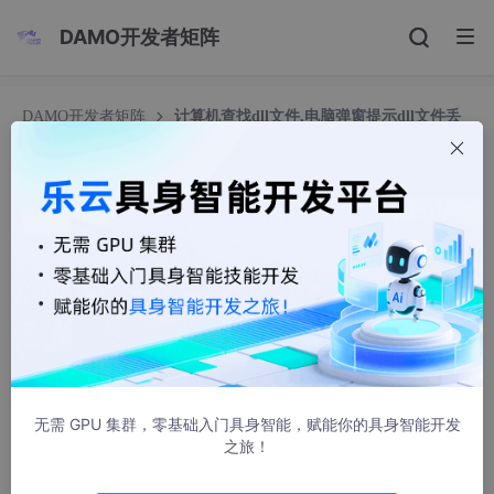
DAMO开发者矩阵
DAMO开发者矩阵
计算机查找dll文件,电脑弹窗提示dll文件丢
失怎么办？看我如何快速解决吧！
计算机查找dll文件,电脑弹窗提示dll文件丢失怎么
办？看我如何快速解决吧！
刘屿柠
4728人浏览 · 2021-07-31 07:19:52
原标题：电脑弹窗提示dll文件丢失怎么办？看我如何快速解决吧！
在日常生活工作使用电脑过程中，如果出现电脑丢失了某个dll文
件，则可能导致电脑上的某些软件和游戏等程序无法正常启动和运
无需 GPU 集群，零基础入门具身智能，赋能你的具身智能开发
行，甚至导致电脑系统不断弹窗报告错误。
之旅！
相信很多朋友也遇到过类似情况吧，那么我们遇到电脑丢失dll文件
时该如何快速修复呢？下面就让我来给大家详细分享下解决方案