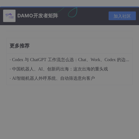
步骤2
DAMO开发者矩阵
加入社区
执行完毕没有其他结果，步骤1中的图片是执行成功，正常登录了
数据库。
回到数据库登录界面，选择操作如图：完成后直接点击连接。
更多推荐
·
Codex 与 ChatGPT 工作流怎么选：Chat、Work、Codex 的边界和协作示例
·
中国机器人、AI、创新药出海：这次出海的重头戏
·
AI智能机器人外呼系统、自动筛选意向客户