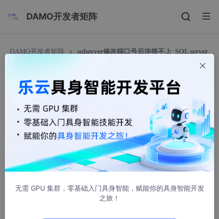
DAMO开发者矩阵
DAMO开发者矩阵
sqlserver修改端口号后连接不上_SQL server
数据库突然连接不上
sqlserver修改端口号后连接不上_SQL server 数
据库突然连接不上
weixin_39617006
2315人浏览 · 2021-01-12 02:36:29
首先：我们知道但凡报错都是有编号的
对于不同的数据库，报错信息不一样，以下案例为SQL server 40
64 报错
无需 GPU 集群，零基础入门具身智能，赋能你的具身智能开发
之旅！