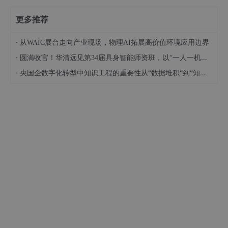
更多推荐
·
从WAIC展台走向产业现场，物理AI拓展高价值环境应用边界
·
圆满收官！华清远见第34届具身智能师资班，以“一人一机器人、虚实融合与数字孪生”赋能具身智能全栈教学及实验室建设！
·
央国企数字化转型中知识工程的重要性从“数据堆积“到“知识驱动“