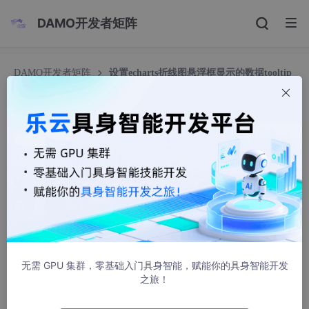
DAMO开发者矩阵
DAMO开发者矩阵
设置echarts折线图悬浮框显示的数据tooltip
设置echarts折线图悬浮框显示的数据tooltip
33455432
1193人浏览 · 2024-05-08 17:00:06
tooltip
: {

trigger
: 
'axis'
,

formatter
: 
function
 (
params
let
 result = 
''
;

无需 GPU 集群，零基础入门具身智能，赋能你的具身智能开发
                            params.
forEach
(
function
之旅！
// console.log('---
// 假设我们不想显示