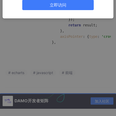
if
 (item.
seriesName
立即访问
                                    result += 
`
${it
                                }

                            });

return
 result;

                        },

axisPointer
: {
type
: 
'cross'
# echarts
# javascript
# 前端
DAMO开发者矩阵
加入社区