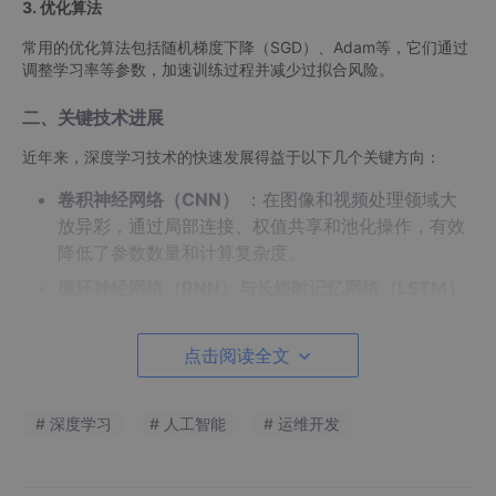
3. 优化算法
常用的优化算法包括随机梯度下降（SGD）、Adam等，它们通过
调整学习率等参数，加速训练过程并减少过拟合风险。
二、关键技术进展
近年来，深度学习技术的快速发展得益于以下几个关键方向：
卷积神经网络（CNN）
：在图像和视频处理领域大
放异彩，通过局部连接、权值共享和池化操作，有效
降低了参数数量和计算复杂度。
循环神经网络（RNN）与长短时记忆网络（LSTM）
：在处理序列数据（如文本、时间序列）方面表现出
色，通过引入记忆单元解决了长期依赖问题。
点击阅读全文
生成对抗网络（GANs）
：在图像生成、风格迁移等
领域开创了新纪元，通过生成器和判别器的对抗训
# 深度学习
# 人工智能
# 运维开发
练，实现了高质量的数据生成。
Transformer架构
：在自然语言处理领域取得了革
命性突破，特别是在机器翻译、文本生成等任务中，