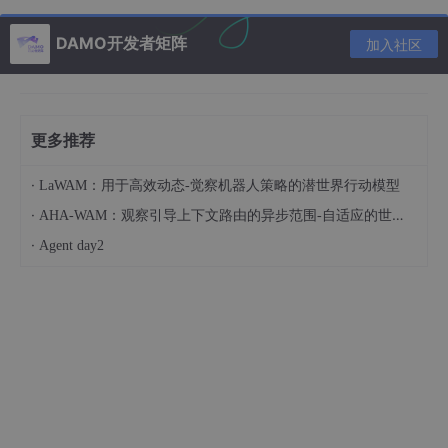
凭借其自注意力机制大幅提升了性能。
DAMO开发者矩阵
加入社区
三、实战案例：基于TensorFlow的图像分类
下面，我们将通过一个使用TensorFlow框架实现的图像分类案
例，展示深度学习在解决实际问题中的应用。
更多推荐
任务描述
：使用CIFAR-10数据集，该数据集包含60000张32x32
的彩色图像，分为10个类别，训练一个卷积神经网络模型进行图像
·
LaWAM：用于高效动态-觉察机器人策略的潜世界行动模型
分类。
·
AHA-WAM：观察引导上下文路由的异步范围-自适应的世界-动作建模
代码实现
：
·
Agent day2
python复制代码

 import tensorflow as tf  

from
 tensorflow.keras import datasets, layers, mod
 # 加载CIFAR-10数据集  
