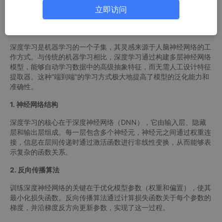
的代码案例，展示如何在实践中应用深度学习解决实际问题。
立即访问
一、深度学习基础概览
深度学习是机器学习的一个子集，其灵感来源于人脑神经网络的工
作方式。与传统的机器学习相比，深度学习通过构建多层神经网络
模型，能够自动学习数据中的高级抽象特征，而无需人工设计特征
提取器。这种“端到端”的学习方式极大地提高了模型的泛化能力和
准确性。
1. 神经网络结构
深度学习的核心在于深度神经网络（DNN），它由输入层、隐藏
层和输出层组成。每一层包含多个神经元，神经元之间通过权重连
接，信息在层间传递时通过激活函数进行非线性变换，从而能够表
示复杂的函数关系。
2. 反向传播算法
训练深度神经网络的关键在于优化模型参数（权重和偏置），使其
最小化损失函数。反向传播算法通过计算损失函数关于每个参数的
梯度，并沿梯度反方向更新参数，实现了这一过程。