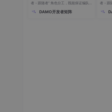
者 - 跟随者” 角色分工，既能保证编队
者 - 
整体有序移动，又能灵活应对动态环境
整体有
DAMO开发者矩阵
D
变化。本文将深入解析多智能体领导者
变化。
编队的控制逻辑、协调机制及关键技
编队的
术，带你走进智能体协同的 “指挥系
术，带
统”。一、多智能体编队：从 “个体” 到
统”。一
“群体” 的
“群体” 