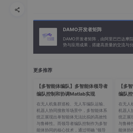
DAMO开发者矩阵
DAMO开发者矩阵，由阿里巴巴达摩
势与应用成果，搭建高质量的交流与分
与新型计算”构建开放共享的开发者生
更多推荐
【多智能体编队】多智能体领导者
【多智
编队控制和协调Matlab实现
编队控
在无人机集群巡检、无人车编队运输、
在无人
机器人协同搜救等场景中，多智能体系
机器人
统正展现出单智能体无法比拟的高效性
统正展
与鲁棒性。而领导者编队控制作为多智
与鲁棒
能体协同的核心技术，通过明确 “领导
能体协