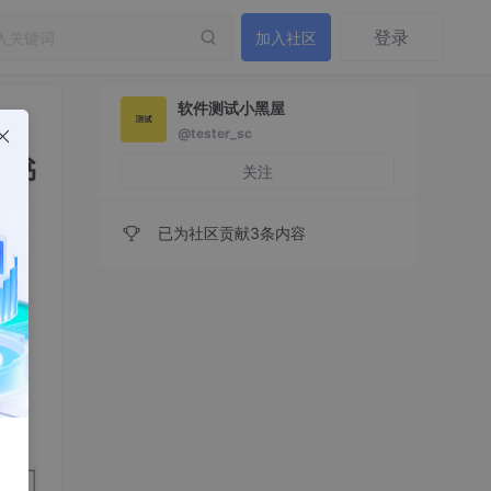
登录
加入社区
软件测试小黑屋
@tester_sc
随书
关注
已为社区贡献3条内容