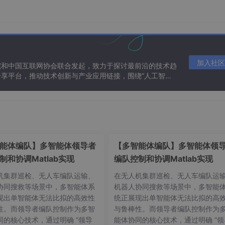
加入社区
院和中国互联网协会联合发起，致力于探讨最前沿的技术趋
享平台，推动技术创新与产业应用链接，围绕“人工智能
态。
能体编队】多智能体领导者
【多智能体编队】多智能体领
制和协调Matlab实现
编队控制和协调Matlab实现
机集群巡检、无人车编队运输、
在无人机集群巡检、无人车编队运
协同搜救等场景中，多智能体系
机器人协同搜救等场景中，多智能
现出单智能体无法比拟的高效性
统正展现出单智能体无法比拟的高
性。而领导者编队控制作为多智
与鲁棒性。而领导者编队控制作为
同的核心技术，通过明确 “领导
能体协同的核心技术，通过明确 “领