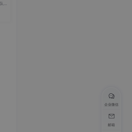
编队
环境
导者
技
 到
企业微信
邮箱