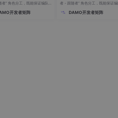
跟随者” 角色分工，既能保证编队
者 - 跟随者” 角色分工，既能保证
序移动，又能灵活应对动态环境
整体有序移动，又能灵活应对动态
AMO开发者矩阵
DAMO开发者矩阵
本文将深入解析多智能体领导者
变化。本文将深入解析多智能体领
控制逻辑、协调机制及关键技
编队的控制逻辑、协调机制及关键
你走进智能体协同的 “指挥系
术，带你走进智能体协同的 “指挥系
、多智能体编队：从 “个体” 到
统”。一、多智能体编队：从 “个体”
的
“群体” 的