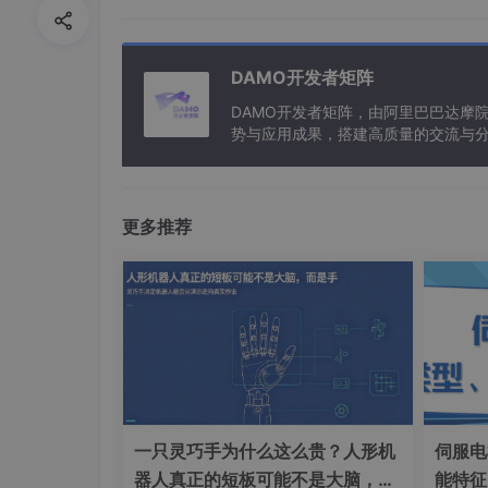
如果你只是简单的想建个项目，并不需要数据库
// 一般你启动springboot项目，都会
DAMO开发者矩阵
// 你在这个注解中添加exclude={DataSou
DAMO开发者矩阵，由阿里巴巴达摩
on.class}
势与应用成果，搭建高质量的交流与分
与新型计算”构建开放共享的开发者生
// 即可无数据库运行
// 如下
更多推荐
@
SpringBootApplication(exclud
nfiguration.
class})
转载于:https://www.cnblogs.com/xiang--liu/p
一只灵巧手为什么这么贵？人形机
伺服电
器人真正的短板可能不是大脑，而
能特征