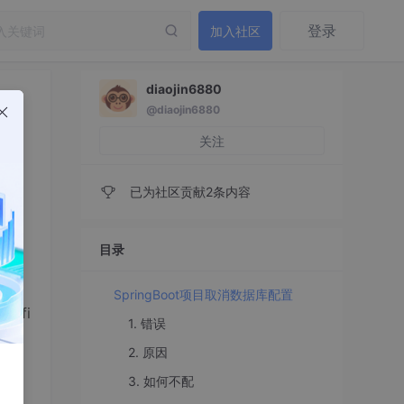
登录
加入社区
diaojin6880
@diaojin6880
关注
已为社区贡献2条内容
目录
SpringBoot项目取消数据库配置
profi
1. 错误
2. 原因
3. 如何不配