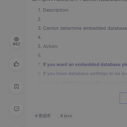
Description:
Cannot determine embedded database
862
Action:
If you want an embedded database pl
If you have database settings
to be lo
need
to active it (no profiles are curre
2. 原因
springboot会自动注入数据源，而你却没有
# 数据库
# java
3. 如何不配