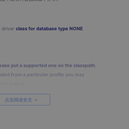
 driver
class
for database
type NONE
ease put a supported one
on the classpath.
aded from a particular profile you may
ntly active).
点击阅读全文
配，所以他就抛出该异常。