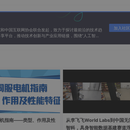
支持，那么你可以让他不去注入数据源。
写一个有@SpringBootApplication注解的类
rceAutoConfiguration.class,HibernateJpaAutoConfigu
加入社区
院和中国互联网协会联合发起，致力于探讨最前沿的技术趋
享平台，推动技术创新与产业应用链接，围绕“人工智能
态。
e={
DataSourceAutoConfiguration.
class,
HibernateJpaAu
/11418779.html
机指南——类型、作用及性
从李飞飞World Labs到中国无
智科，具身智能数据基建赛道