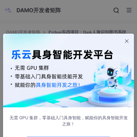
DAMO开发者矩阵
DAMO开发者矩阵
Python实战项目：flask人脸识别图书系统
（上）
Python实战项目：flask人脸识别图书系统（上）
play_big_knife
3714人浏览 · 2020-10-05 13:12:28
flask人脸识别图书系统（上）
涉及内容：爬虫&开发&数据分析
无需 GPU 集群，零基础入门具身智能，赋能你的具身智能开发
a、前端界面的技术——> jquery/bootstrap
之旅！
b、后面逻辑——>flask，前后端半分离技术，使用模块 flask 蓝图(b
lue_print)/