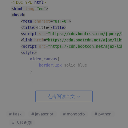
<!DOCTYPE 
html
>
<
html
lang
=
"en"
>
<
head
>
<
meta
charset
=
"UTF-8"
>
<
title
>
Title
</
title
>
<
script
src
=
"https://cdn.bootcss.com/jquery/3.4
<
link
href
=
"https://cdn.bootcdn.net/ajax/libs/t
<
script
src
=
"https://cdn.bootcdn.net/ajax/libs/
<
style
>
video
,
canvas
{

border
:
2px
 solid blue

        }

</
style
>
</
head
>
点击阅读全文
<
body
>
<
header
class
=
"col-xs-12 navbar navbar-default"
<
div
class
=
"navbar-header"
>
# flask
# javascript
# mongodb
# python
<
a
class
=
"navbar-brand"
href
=
"#"
>
                flask图书系统登陆界面

# 人脸识别