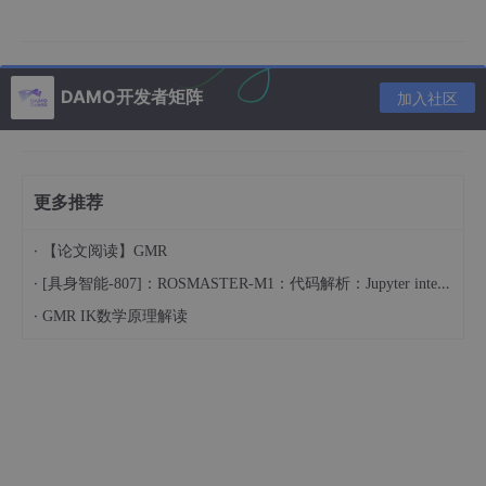
</
a
>
</
div
>
</
header
>
<
main
div
=
"col-xs-12"
>
DAMO开发者矩阵
<
div
class
=
"col-xs-6"
>
加入社区
<
video
id
=
"video"
width
=
"100%"
height
=
"
</
div
>
<
div
class
=
"col-xs-6"
>
<
canvas
id
=
"canvas"
width
=
"100%"
height
更多推荐
</
div
>
<
div
class
=
"col-xs-6"
>
·
【论文阅读】GMR
<
button
onclick
=
"openvideo()"
class
=
"bt
·
[具身智能-807]：ROSMASTER-M1：代码解析：Jupyter interact 四个滑块控制 PWM 舵机
</
div
>
<
div
class
=
"col-xs-6"
>
·
GMR IK数学原理解读
<
button
onclick
=
"getPic()"
class
=
"btn b
</
div
>
</
main
>
<
script
>
        $(
"#canvas"
).
width
($(
"#video"
).
width
())

        $(
"#canvas"
).
height
($(
"#video"
).
height
())

function
openvideo
(
){
