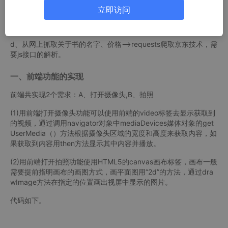
立即访问
c、收集的图书数据进行数据分析——Pandas模块，结合matplotli
b画图
d、从网上抓取关于书的名字、价格——>requests爬取京东技术，需
要js接口的解析。
一、前端功能的实现
前端共实现2个需求：A、打开摄像头,B、拍照
(1)用前端打开摄像头功能可以使用前端的video标签去显示获取到
的视频，通过调用navigator对象中mediaDevices媒体对象的get
UserMedia（）方法根据摄像头区域的宽度和高度来获取内容，如
果获取到内容用then方法显示其中内容并播放。
(2)用前端打开拍照功能使用HTML5的canvas画布标签，画布一般
需要提前指明画布的画图方式，画平面图用“2d”的方法，通过dra
wImage方法在指定的位置画出视屏中显示的图片。
代码如下。