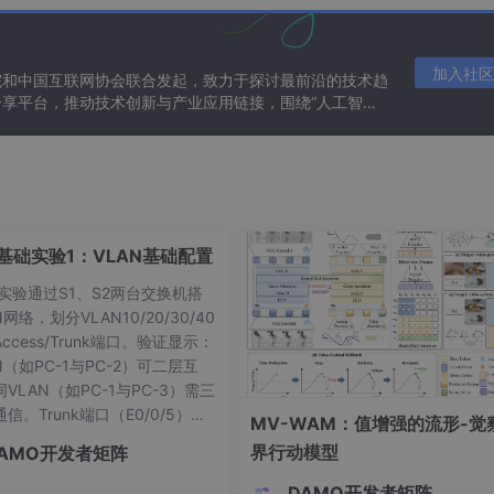
加入社区
院和中国互联网协会联合发起，致力于探讨最前沿的技术趋
=========================================
享平台，推动技术创新与产业应用链接，围绕“人工智能
态。
00
ATime = 15
.jdbcjobstore.JobStoreTX
N基础实验1：VLAN基础配置
org.quartz.impl.jdbcjobstore.StdJDBCDelegate
 实验通过S1、S2两台交换机搭
网络，划分VLAN10/20/30/40
ccess/Trunk端口。验证显示：
N（如PC-1与PC-2）可二层互
VLAN（如PC-1与PC-3）需三
信。Trunk端口（E0/0/5）实
MV-WAM：值增强的流形-觉
换机VLAN透传。关键命令包括di
界行动模型
AMO开发者矩阵
vlan、display port vlan等，用于
置与故障排查。实验重点演示
DAMO开发者矩阵