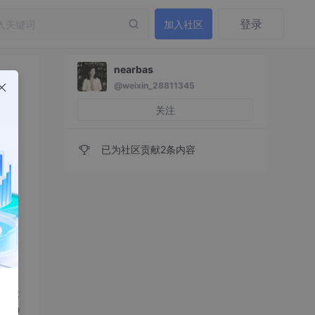
登录
加入社区
nearbas
@weixin_28811345
关注
已为社区贡献2条内容
nest
ee n