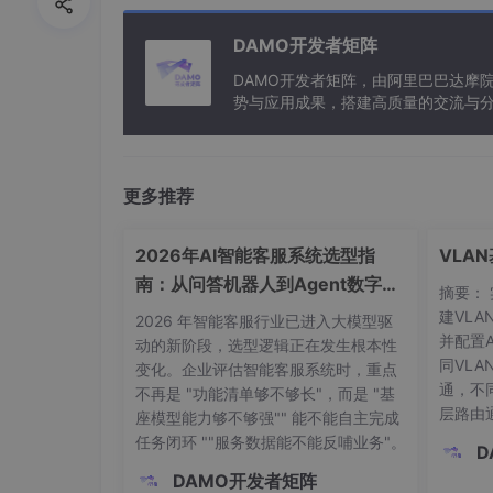
===
DAMO开发者矩阵
# Configure JobStore
DAMO开发者矩阵，由阿里巴巴达摩
#=============================
势与应用成果，搭建高质量的交流与分
===
与新型计算”构建开放共享的开发者生
org.quartz.jobStore.misfireThreshold = 600
更多推荐
org.quartz.jobStore.maxMisfiresToHandleAt
org.quartz.jobStore.class = org.quartz.impl
2026年AI智能客服系统选型指
VLA
南：从问答机器人到Agent数字员
org.quartz.jobStore.driverDelegateClass = 
摘要：
工的代际跃迁
建VLAN
2026 年智能客服行业已进入大模型驱
org.quartz.jobStore.useProperties = false
并配置A
动的新阶段，选型逻辑正在发生根本性
同VLA
变化。企业评估智能客服系统时，重点
org.quartz.jobStore.dataSource = aBPM
通，不同
不再是 "功能清单够不够长"，而是 "基
层路由通
org.quartz.jobStore.tablePrefix = ABPM_
座模型能力够不够强"" 能不能自主完成
现跨交
任务闭环 ""服务数据能不能反哺业务"。
D
org.quartz.jobStore.isClustered = false
splay 
DAMO开发者矩阵
检查配