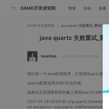
DAMO开发者矩阵
博客
活动
直播
DAMO开发者矩阵
java quartz 失败重试_重试Qu
java quartz 失败重试_
nearbas
·
2021-02-13 15:21:37 发布
我们有一个Java应用程序，它使用Quartz来调度作
quartz配置使用JDBC作业存储 .
如果在石英调度程序对象上调用start方法时
2017-05-28 00:05:45 org.quartz.SchedulerCo
ed exception: org.quartz.JobPersistenceExce