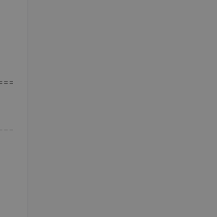
===
===
===