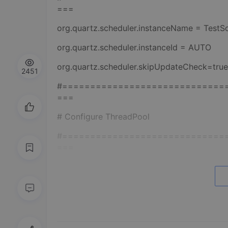
===
org.quartz.scheduler.instanceName = TestS
org.quartz.scheduler.instanceId = AUTO
org.quartz.scheduler.skipUpdateCheck=true
2451
#=============================
===
# Configure ThreadPool
#=============================
===
org.quartz.threadPool.class = org.quartz.s
org.quartz.threadPool.threadCount = 50
org.quartz.threadPool.threadPriority = 5
#=============================