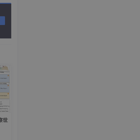
===
察世