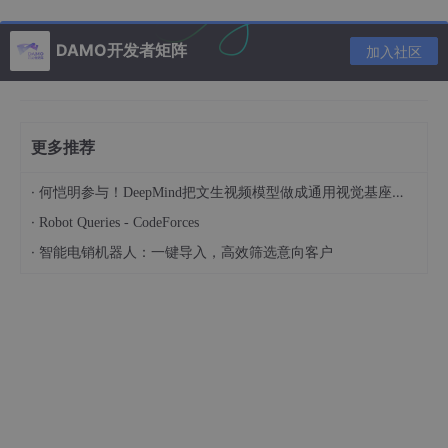
登录进去之后，创建一个schema：Dev，然后执行下面的Sql语
句：
DAMO开发者矩阵
加入社区
CREATE TABLE `User` (
`id` bigint(20) unsigned NOT NULL AUTO_INCREMENT,
`name` varchar(50) CHARACTER SET utf8 NOT NULL,
更多推荐
`password` varchar(50) DEFAULT '',
·
何恺明参与！DeepMind把文生视频模型做成通用视觉基座，训练数据量仅1/500
`loginCount` smallint(6) unsigned DEFAULT '0',
·
Robot Queries - CodeForces
`lastLoginTime` bigint(20) unsigned DEFAULT NULL,
·
智能电销机器人：一键导入，高效筛选意向客户
PRIMARY KEY (`id`),
UNIQUE KEY `name_UNIQUE` (`name`)
) ENGINE=InnoDB DEFAULT CHARSET=latin1;
创建一个user表，用于记录用户登录信息。也可以直接在图形界面
设计：