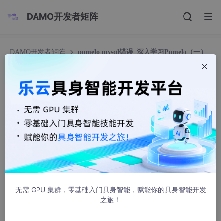
DAMO开发者矩阵
DAMO开发者矩阵
pomelo mysql错误_深入学习Pomelo（一）
—— 配置MySql数据库
pomelo mysql错误_深入学习Pomelo（一）——
配置MySql数据库
任得龙
400人浏览 · 2021-02-09 00:04:00
前言：
前面配置好了pomelo基于websocket的聊天室。接下来，我们准
备为这个聊天室增加一个注册系统，首先，在系统中安装数据库。
无需 GPU 集群，零基础入门具身智能，赋能你的具身智能开发
根据实际项目需求，数据库只需要稳定，访问频度和压力都不大，
之旅！
所以我们选MySql，而不用Mongodb。官方文档中可以看到，还
有个比较完整的mmorpg游戏的例子lordofpomelo，里面采用了M