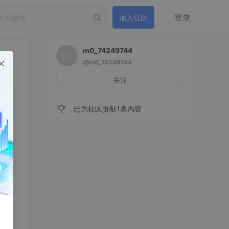
登录
加入社区
m0_74249744
@m0_74249744
关注
已为社区贡献1条内容