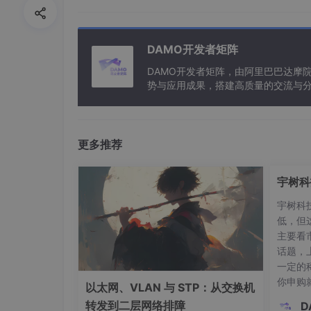
DAMO开发者矩阵
DAMO开发者矩阵，由阿里巴巴达摩
势与应用成果，搭建高质量的交流与分
与新型计算”构建开放共享的开发者生
版本——占 4 位，指 IP 协议的版本目前的 IP 协
首部长度——占 4 位，可表示的最大数值是 15 
节。
更多推荐
区分服务——占 8 位，用来获得更好的服务
宇树科
1998 年这个字段改名为区分服务。只有在使用
使用这个字段。
宇树科技
低，但
总长度——占 16 位，指首部和数据之和的长度
主要看
不超过最大传送单元 MTU。
话题，
一定的
标识(identification) 占 16 位，它是
你申购
以太网、VLAN 与 STP：从交换机
标志(flag) 占 3 位，目前只有前两位有意义。标志
早，你
转发到二层网络排障
D
片”。MF=0 表示最后一个分片。标志字段中间的一位是 