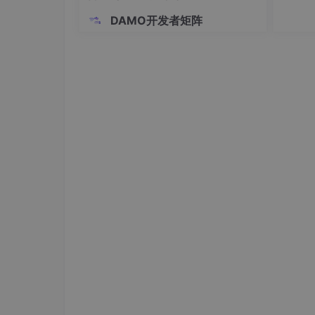
你有科
股交易满
DAMO开发者矩阵
片偏移(13 位)指出：较长的分组在分片后某片
易日，账
外还要
二、IP 数据报分片
IP层下面的每一种数据链路层协议都规定了
传送单元MTU,如以太网的MTU是1500B,许多
的长度。当一 个IP数据报封装成链路层的帧时
能超过下面的数据链路层所规定的MTU值。若
必须把过长的数据报进行分片处理。数据报片在
中的标识、标志片偏移字段来完成对数据报片的
进行分片，但重组只能在目的主机上完成。
IP 数据报首部的固定部分中的各字段