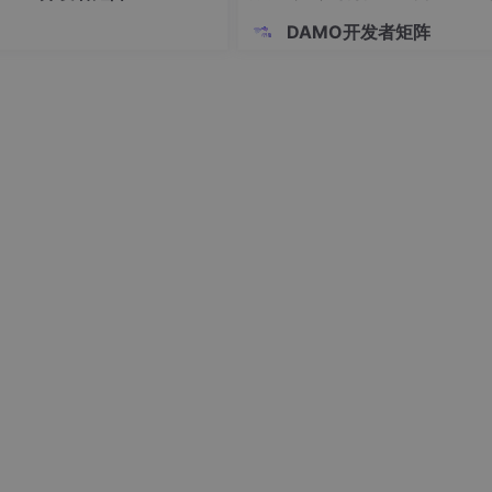
创板的权限（门槛：名下首笔 A
身智能的全链路
 24 个月，开通权限前 20 个交
DAMO开发者矩阵
在原分组中的相对位置。片偏移以 8 个字节为偏移单位。
户日均资产 ≥ 50 万元），另
求有"沪市市值配售"，
一个数据帧中的数据字段的最大长度，即最大
广城网的MTU不超过576B。MTU限制了IP数据报
，此数据报的总长度(即首部加上数据部分)一定不
传送的数据报长度超过数据链路层的MTU值，就
目的地的网络层被重新组装。目的主机根据首部
合并重组。注意，IP数据报可以在主机和路由器