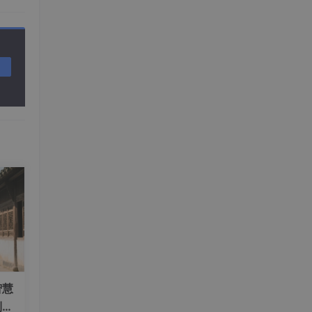
字
都不
必须
智慧
还有分
到具
。