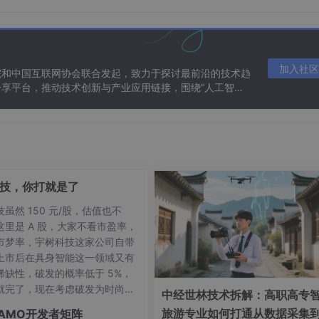
加入社区
院和中国互联网协会联合发起，致力于探讨最前沿的技术趋
享平台，推动技术创新与产业应用链接，围绕“人工智能
态。
议版本号为 4 (即 IPv4)
个单位(一个单位为 4 字节)因此 IP 的首部长度的最大值是 60 
在旧标准中叫做服务类型，但实际上一直未被使用过。
技，你打就是了
区分服务（DiffServ）时，这个字段才起作用。在一般的情况下
虽然 150 元/股，估值也不
这里是 A 股，大家不看市盈率，
，单位为字节，因此数据报的最大长度为 65535 字节。总长度
市梦率，宇树科技这家公司自带
上市后在具身智能这一领域又有
稀缺性，破发的概率低于 5%，
一个计数器，用来产生数据报的标识。
就完了，现在考虑破发为时尚
中经世林技术拆解：高职高专
字段的最低位是 MF (More Fragment)。MF = 1 表示后面“
中不中还不一定呢 😂。除了需要
旅游专业如何打通从数据采集
AMO开发者矩阵
DF (Don't Fragment) 。只有当 DF =0 时才允许分片