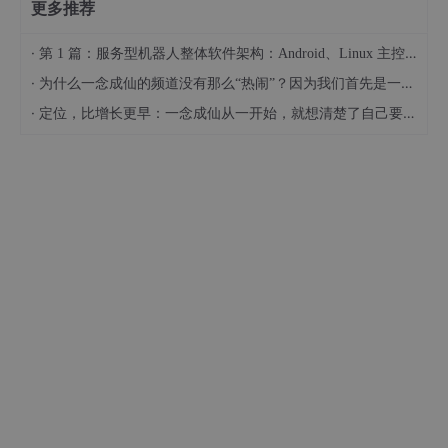
更多推荐
·
第 1 篇：服务型机器人整体软件架构：Android、Linux 主控、MCU 与云端到底如何分工？
·
为什么一念成仙的频道没有那么“热闹”？因为我们首先是一个群聊机器人
·
定位，比增长更早：一念成仙从一开始，就想清楚了自己要服务谁