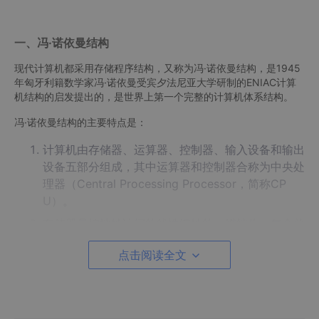
一、冯·诺依曼结构
现代计算机都采用存储程序结构，又称为冯·诺依曼结构，是1945
年匈牙利籍数学家冯·诺依曼受宾夕法尼亚大学研制的ENIAC计算
机结构的启发提出的，是世界上第一个完整的计算机体系结构。
冯·诺依曼结构的主要特点是：
计算机由存储器、运算器、控制器、输入设备和输出
设备五部分组成，其中运算器和控制器合称为中央处
理器（Central Processing Processor，简称CP
U）。
存储器是按地址访问的线性编址的一维结构，每个单
元的位数固定。
点击阅读全文
采用存储程序方式，即指令和数据不加区别混合存储
在同一个存储器中。
控制器通过执行指令发出控制信号控制计算机的操