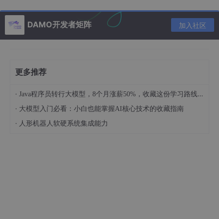
作。指令在存储器中按其执行顺序存放，由指令计数
器指明要执行的指令所在的单元地址。指令计数器一
DAMO开发者矩阵
般按顺序递增，但执行顺序可按运算结果或当时的外
加入社区
界条件而改变。
以运算器为中心，输入输出设备与存储器之间的数据
传送都经过运算器。
更多推荐
冯·诺依曼计算机的工作原理如下图5.1所示。
·
Java程序员转行大模型，8个月涨薪50%，收藏这份学习路线助你抓住AI风口！
·
大模型入门必看：小白也能掌握AI核心技术的收藏指南
·
人形机器人软硬系统集成能力
二、计算机的组成部件