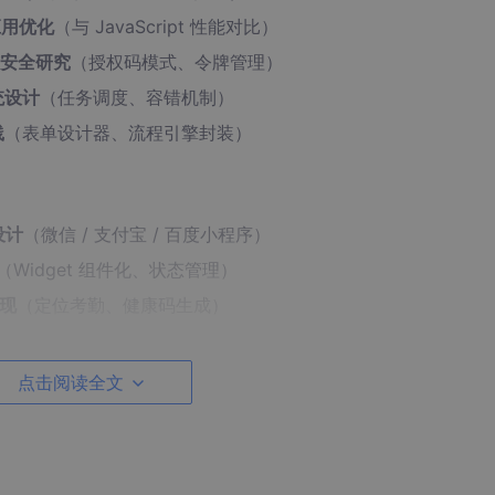
应用优化
（与 JavaScript 性能对比）
与安全研究
（授权码模式、令牌管理）
系统设计
（任务调度、容错机制）
践
（表单设计器、流程引擎封装）
设计
（微信 / 支付宝 / 百度小程序）
（Widget 组件化、状态管理）
实现
（定位考勤、健康码生成）
设计
（响应式布局、本地数据持久化）
高德 / 百度地图 SDK 集成）
点击阅读全文
平台
（支付接口、物流跟踪）
视化 APP
（传感器数据采集、图表绘制）
分布式任务调度、设备通信）