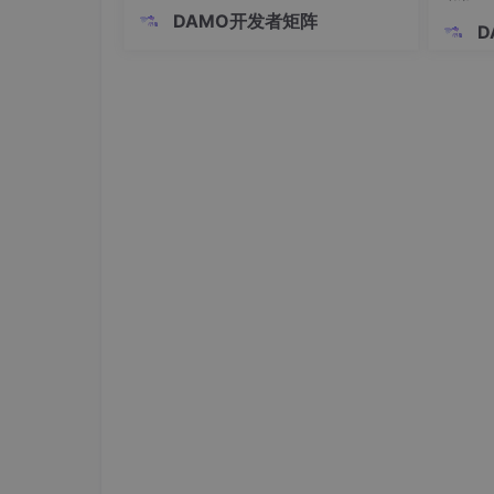
平台提供远程管理功能。这种分层架构
基于 Kafka 的实时消息队列应用实践
（生
机器人
DAMO开发者矩阵
将业务交互、任务控制和硬件驱动分
D
基于 Tableau 的城市交通流量数据可视
离，确保系统稳定性和实时性要求。文
章通过"前往前台"的完整指令流程，展
基于 Python Scrapy 的网络舆情数据
示了各层级间的协作方式，
基于 ClickHouse 的海量用户行为数据
基于 Neo4j 的社交网络关系图谱构建与
基于 Python 的金融交易数据实时监控系
基于 Hbase 的分布式物联网设备数据存
基于 Power BI 的企业销售数据多维分析
基于 Python 的空气质量数据时空模式挖
基于大数据技术的图书馆读者行为分析与
四、人工智能与机器学习类（15 题）
基于 TensorFlow 的手写汉字识别系统
基于 LSTM 的时间序列天气预测模型研究