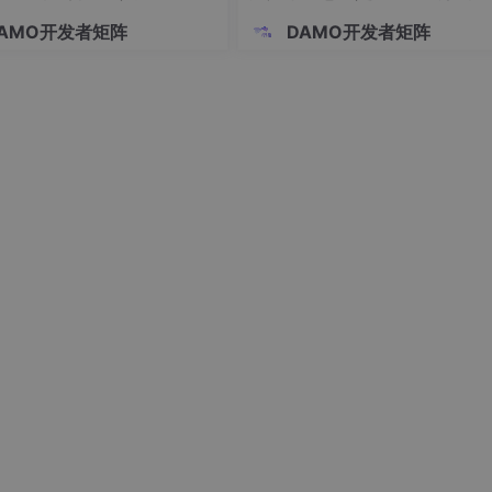
产者 - 消费者模式、分区策略）
AMO开发者矩阵
DAMO开发者矩阵
化研究
（多维分析、动态仪表盘）
采集与分析
（反爬机制、情感分析）
查询优化
（列式存储、向量化计算）
分析
（图数据库、社区发现算法）
统
（K 线图绘制、交易信号预警）
储方案
（行键设计、读写性能优化）
平台
（DAX 公式、权限行级别过滤）
掘
（时空索引、聚类分析）
资源推荐
（关联规则挖掘、SVM 分类）
设计与实现
（CNN 模型、数据增强）
（特征选择、模型调参）