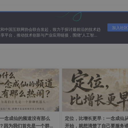
（PWA）实践
（离线缓存、消息推送）
（ARCore/ARKit 集成）
 APP
（模型轻量化、实时推理）
加入社区
院和中国互联网协会联合发起，致力于探讨最前沿的技术趋
开发
（心率监测、睡眠分析）
享平台，推动技术创新与产业应用链接，围绕“人工智能
态。
现代化 UI 设计实践
（声明式 UI、动画效果）
（实时数据展示、交互逻辑）
统
（百度 / 腾讯 OCR SDK 集成）
可视化分析平台
（MapReduce、Spark SQL）
荐系统设计
（特征工程、协同过滤）
统
（流处理、CEP 复杂事件处理）
统实现
（倒排索引、分词器优化）
一念成仙的频道没有那么
定位，比增长更早：一念成仙
析
（ETL 流程、星型模型设计）
”？因为我们首先是一个群聊
开始，就想清楚了自己要服务