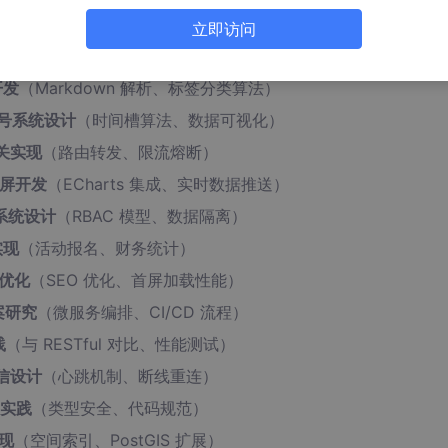
 办公系统设计与实现
（权限管理、流程审批）
立即访问
务架构电商平台设计
（服务注册与发现、分布式事务）
开发
（Markdown 解析、标签分类算法）
约挂号系统设计
（时间槽算法、数据可视化）
网关实现
（路由转发、限流熔断）
据大屏开发
（ECharts 集成、实时数据推送）
理系统设计
（RBAC 模型、数据隔离）
实现
（活动报名、财务统计）
与优化
（SEO 优化、首屏加载性能）
案研究
（微服务编排、CI/CD 流程）
践
（与 RESTful 对比、性能测试）
通信设计
（心跳机制、断线重连）
目实践
（类型安全、代码规范）
实现
（空间索引、PostGIS 扩展）