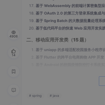
基于 WebAssembly 的前端计算密集型
基于 OAuth 2.0 的第三方登录系统集成
基于 Spring Batch 的大数据批量处理
基于低代码平台的快速 Web 应用开发实
4906
二、移动应用开发类（15 题）
基于 uniapp 的多端适配校园服务小程序
14
基于 Flutter 的跨平台电商购物 APP 开发
基于 Android 的校园疫情防控打卡系统
基于 iOS SwiftUI 的极简待办事项 APP 
基于 React Native 的地图导航应用开发
（
基于 WeUI 的微信小程序校园二手书交易
基于 Kotlin 的 Android 运动健康数据可
# spring
# java
基于鸿蒙 OS 的智能家居控制 APP 设计
（