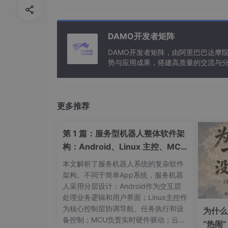
基于 Flutter Web 的渐进式 Web 应用
基于移动 AR 的博物馆文物互动展示系统
DAMO开发者矩阵
基于 TensorFlow Lite 的移动端图像识别
DAMO开发者矩阵，由阿里巴巴达摩
基于蓝牙 BLE 的智能手环数据同步 APP 
势与应用成果，搭建高质量的交流与分
与新型计算”构建开放共享的开发者生
基于 Android Jetpack Compose 的
基于 iOS Widget 的桌面小组件应用开发
更多推荐
基于移动应用的 OCR 文字识别与翻译系
三、大数据与数据分析类（15 题）
第 1 篇：服务型机器人整体软件架
构：Android、Linux 主控、MCU
基于 Hadoop+Spark 的校园就业数据
与云端到底如何分工？
本文解析了服务机器人系统的复杂软件
基于 Python 的电商用户画像分析与推
架构。不同于简单App系统，服务机器
人采用分层设计：Android作为交互层
基于 Flink 的实时日志监控与异常检测系
处理业务逻辑和用户界面；Linux主控作
基于 Elasticsearch 的企业文档检索系
为核心控制层协调导航、任务执行和设
为什么
基于 Hive 的数据仓库构建与学生成绩分
备控制；MCU负责实时硬件驱动；云端
“热闹