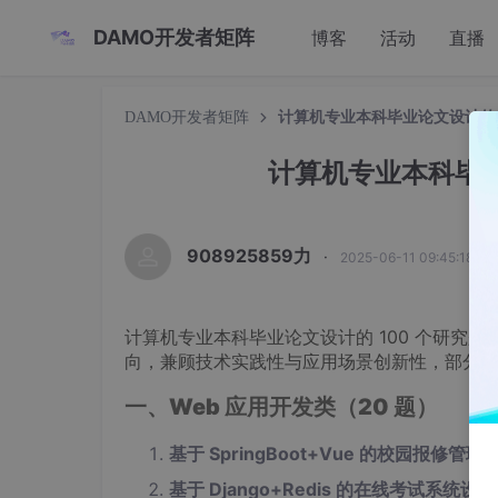
DAMO开发者矩阵
博客
活动
直播
DAMO开发者矩阵
计算机专业本科毕业论文设计的 
计算机专业本科毕业
908925859力
·
2025-06-11 09:45:18 发
计算机专业本科毕业论文设计的 100 个研究题
向，兼顾技术实践性与应用场景创新性，部分题
一、Web 应用开发类（20 题）
基于 SpringBoot+Vue 的校园报修
基于 Django+Redis 的在线考试系统设