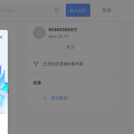
登录
加入社区
908925859力
@mr_lili_111
关注
已为社区贡献4条内容
目录
多个方
七、其他案例：