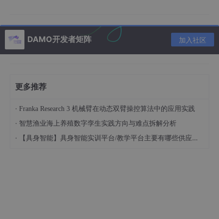
应想到）
【完事】：最后我是成功解决了
DAMO开发者矩阵
加入社区
错误重现：
更多推荐
问题一：
·
数据库连接失败，请检查config.inc.php配置文件（应该数
Franka Research 3 机械臂在动态双臂操控算法中的应用实践
据库出现了问题）
·
智慧渔业海上养殖数字孪生实践方向与难点拆解分析
·
【具身智能】具身智能实训平台/教学平台主要有哪些供应商？