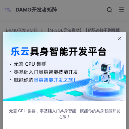
DAMO开发者矩阵
DAMO开发者矩阵
【MySQL无法启动】【靶场连接不到数据
库】踩坑过来人~~检查config.inc.php配置文件是关键
【MySQL无法启动】【靶场连接不到数据库】踩坑
过来人~~检查config.inc.php配置文件是关键
黑色地带(崛起)
5686人浏览 · 2022-03-24 22:51:18
目录
前言：
无需 GPU 集群，零基础入门具身智能，赋能你的具身智能开发
错误重现：
之旅！
问题一：