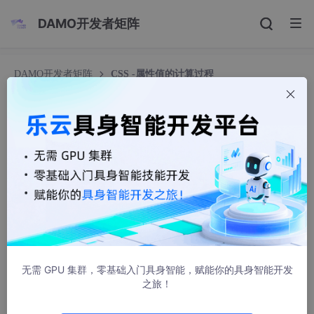
DAMO开发者矩阵
DAMO开发者矩阵
CSS -属性值的计算过程
CSS -属性值的计算过程
夜斗(dou)
1204人浏览 · 2025-03-16 20:21:45
目录
一、抛出两个问题
1.如果我们学过==优先级==关系，那么请思考如
无需 GPU 集群，零基础入门具身智能，赋能你的具身智能开发
下样式为何会生效
之旅！
2.如果我们学习过继承，那么可以知道color是可