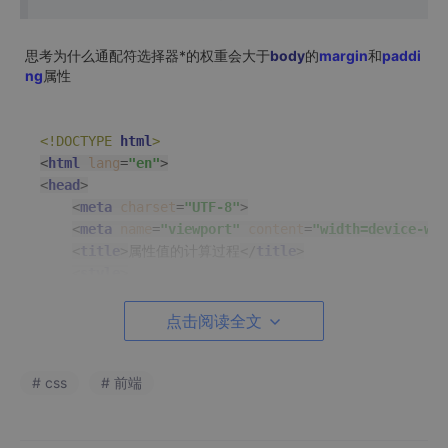
思考为什么通配符选择器*的权重会大于
body
的
margin
和
paddi
ng
属性
<!DOCTYPE 
html
>
<
html
lang
=
"en"
>
<
head
>
<
meta
charset
=
"UTF-8"
>
<
meta
name
=
"viewport"
content
=
"width=device-wid
<
title
>
属性值的计算过程
</
title
>
<
style
>
        *{

margin
: 
0
;

点击阅读全文
padding
: 
0
;

        }

# css
# 前端
.container
{

width
: 
200px
;

height
: 
200px
;
