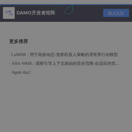
outline
: 
1px
 solid red;

        }

DAMO开发者矩阵
加入社区
</
style
>
</
head
>
<
body
>
<
div
class
=
"container"
>
</
div
>
更多推荐
</
body
>
</
html
>
·
LaWAM：用于高效动态-觉察机器人策略的潜世界行动模型
·
AHA-WAM：观察引导上下文路由的异步范围-自适应的世界-动作建模
·
Agent day2