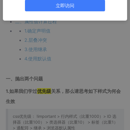
以被子元素继承使用的，那么请思考下述情景为
立即访问
何不生效
二、属性值计算过程
1.确定声明值
2.层叠冲突
3.使用继承
4.使用默认值
一、抛出两个问题
1.如果我们学过
优先级
关系，那么请思考如下样式为何会
生效
css优先级： !important > 行内样式（比重1000）> ID 选
择器（比重100） > 类选择器（比重10） > 标签（比重1）
> 通配符 > 继承 > 浏览器默认属性