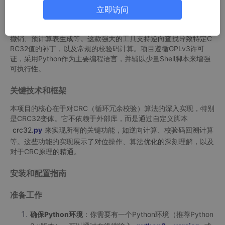
项目基础介绍及主要编程语言
立即访问
CRC32是一款由用户theonlypwner在GitHub上维护的开源工具
集，旨在提供CRC32校验的多种功能，包括校验值的反向计算、
撤销、预计算表生成等。这款强大的工具支持逆向查找导致特定C
RC32值的补丁，以及常规的校验码计算。项目遵循GPLv3许可
证，采用Python作为主要编程语言，并辅以少量Shell脚本来增强
可执行性。
关键技术和框架
本项目的核心在于对CRC（循环冗余校验）算法的深入实现，特别
是CRC32变体。它不依赖于外部库，而是通过自定义脚本
crc32.
py
来实现所有的关键功能，如逆向计算、校验码回溯计算
等。这些功能的实现展示了对位操作、算法优化的深刻理解，以及
对于CRC原理的精通。
安装和配置指南
准备工作
确保Python环境
：你需要有一个Python环境（推荐Python