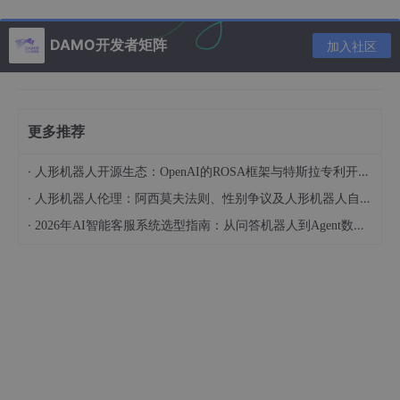
克隆完成后，进入项目目录：
DAMO开发者矩阵
加入社区
cd
更多推荐
第三步：运行CRC32工具
·
人形机器人开源生态：OpenAI的ROSA框架与特斯拉专利开放对比
无需额外安装，直接运行主脚本即可体验各种功能。首先查看帮助
·
信息了解如何使用：
人形机器人伦理：阿西莫夫法则、性别争议及人形机器人自杀事件的法律定性（下）
·
2026年AI智能客服系统选型指南：从问答机器人到Agent数字员工的代际跃迁
python3
 crc32.
py
此命令会展示可用的操作指令，包括计算校验码、逆向查找、生成
查表等。
示例：计算CRC32校验码