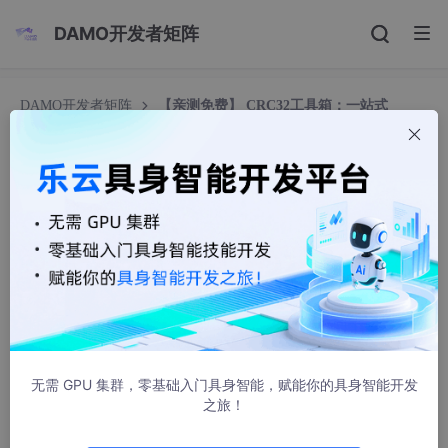
DAMO开发者矩阵
DAMO开发者矩阵
【亲测免费】 CRC32工具箱：一站式
CRC32校验反转与计算手册
【亲测免费】 CRC32工具箱：一站式CRC32校验
反转与计算手册
鲁福莹James
1309人浏览 · 2024-10-18 10:38:43
CRC32工具箱：一站式CRC32校验反转与计算手册
【免费下载链接】crc32
CRC32 tools: reverse, undo/rewind, an
无需 GPU 集群，零基础入门具身智能，赋能你的具身智能开发
d calculate hashes
项目地址: https://gitcode.com/gh_mirror
之旅！
s/cr/crc32