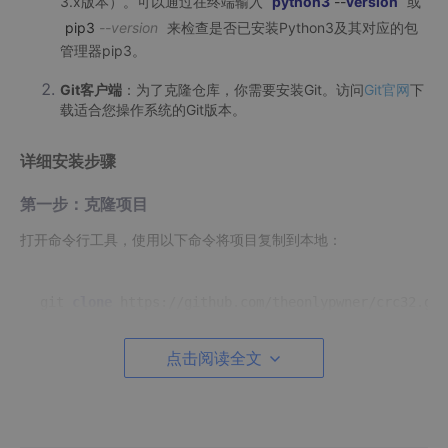
3.x版本）。可以通过在终端输入
python3
--
version
或
pip3
--version
来检查是否已安装Python3及其对应的包
管理器pip3。
Git客户端
：为了克隆仓库，你需要安装Git。访问
Git官网
下
载适合您操作系统的Git版本。
详细安装步骤
第一步：克隆项目
打开命令行工具，使用以下命令将项目复制到本地：
git 
clone
https
点击阅读全文
这将会在当前目录下创建一个名为
crc32
的文件夹，包含了所有
必要的源代码。
第二步：进入项目目录