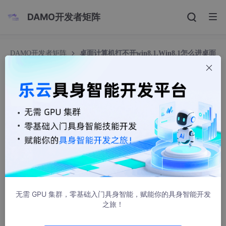
DAMO开发者矩阵
DAMO开发者矩阵
桌面计算机打不开win8.1,Win8.1怎么进桌面
2种Win8.1开机直接进桌面方法
桌面计算机打不开win8.1,Win8.1怎么进桌面 2种W
in8.1开机直接进桌面方法
罗衣叠雪
1329人浏览 · 2021-06-17 21:46:32
新安装或者升级到Windows 8.1系统的朋友会发现，Win8.1开机后
直接进入的是开始屏幕模式，而不是像Win7那样的传统PC桌面。
由于Win8.1开始屏幕采用的是磁贴的操作方式，对于平板电脑或者
触摸屏设备操作体验不错，但对于普通的电脑感觉并不是很亲切。
无需 GPU 集群，零基础入门具身智能，赋能你的具身智能开发
那么Win8.1怎么进桌面？目前有2种方法可以实现Win8.1开机直接
之旅！
进桌面，以下我们一起来学习下。