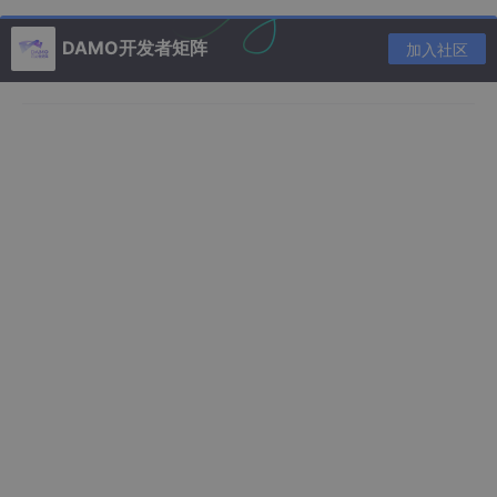
3.4在pos位置后面插入
DAMO开发者矩阵
加入社区
4.删除节点
4.1尾删
4.2头删
4.3在pos位置删除
4.4在pos位置后面删除
5.查找节点
6.打印链表
7.链表销毁
五、完整代码
1.SList.h
2.SList.c