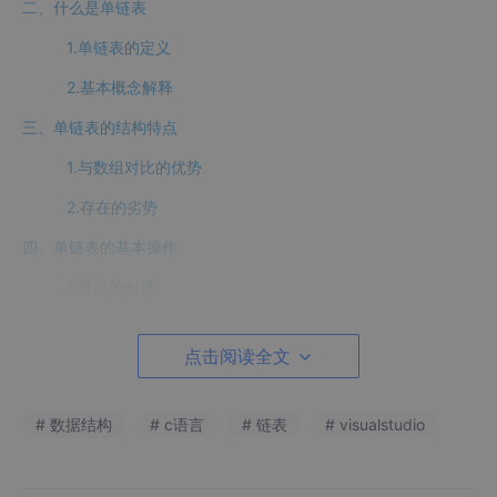
二、什么是单链表
1.单链表的定义
2.基本概念解释
三、单链表的结构特点
1.与数组对比的优势
2.存在的劣势
四、单链表的基本操作
1.节点的创建
2.动态申请一个节点
点击阅读全文
3.插入节点
3.1尾插
# 数据结构
# c语言
# 链表
# visualstudio
3.2头插
3.3在pos之前插入