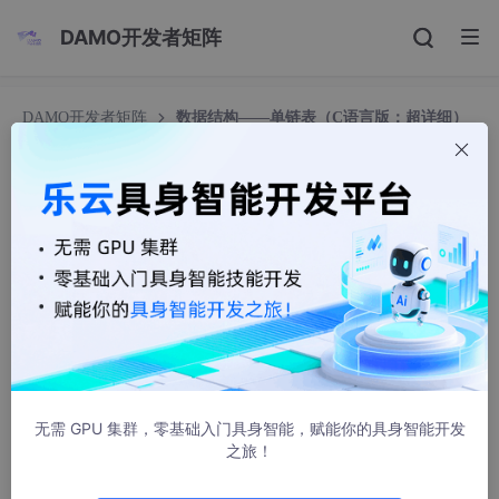
DAMO开发者矩阵
DAMO开发者矩阵
数据结构——单链表（C语言版：超详细）
数据结构——单链表（C语言版：超详细）
Windfall＼(`Δ’)／
3284人浏览 · 2025-01-10 13:40:10
hello！这里是敲代码的小董，很荣幸您阅读此文，期
待您的评论指点和关注，欢迎欢迎~~
✨✨个人主页：
敲代码的小董
💗💗系列专栏：
数据结构
无需 GPU 集群，零基础入门具身智能，赋能你的具身智能开发
之旅！