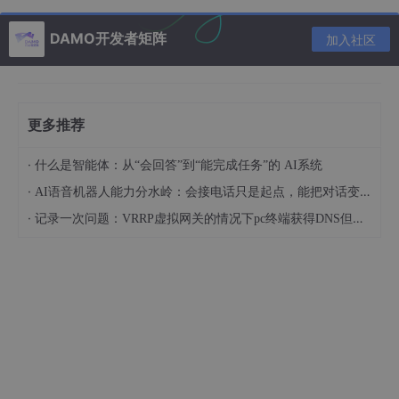
matrix = r.as_matrix()

DAMO开发者矩阵
加入社区
# 转换为欧拉角
r.as_euler('zxy', degrees=True) 
# 'zxy'设置了输出
更多推荐
1.3. 旋转变量叠加
·
什么是智能体：从“会回答”到“能完成任务”的 AI系统
·
AI语音机器人能力分水岭：会接电话只是起点，能把对话变成业务流程才算真正落地
p = R.from_quat(
[[0, 0, 1, 1], [1, 0, 0, 1]]
)

q = R.from_rotvec(
[[np.pi/4, 0, 0], [-np.pi/4, 0, n
·
记录一次问题：VRRP虚拟网关的情况下pc终端获得DNS但是ip地址无法获取
1.4. 作用于向量
1.4.1. 一个旋转变量作用于一个向量
vector
 = np.array([
1
, 
0
, 
0