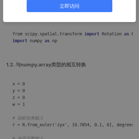
1. 旋转变量
立即访问
1.1. 引入旋转变量
from
 scipy.spatial.transform 
import
 Rotation 
as
import
 numpy 
as
 np
1.2. 与numpy.array类型的相互转换
x = 0

y = 0

z = 0

w = 1

# 由欧拉角输入
r = R.from_euler('zyx', [0.7854, 0.1, 0], degrees=F
# 由四元数输入