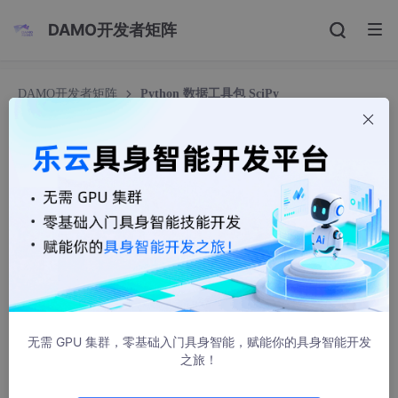
DAMO开发者矩阵
DAMO开发者矩阵
Python 数据工具包 SciPy
Python 数据工具包 SciPy
瞻邈
4185人浏览 · 2022-02-03 11:27:28
SciPy 是一个开源的 Python 算法库和数学工具包。
Scipy 是基于 Numpy 的科学计算库，用于数学、科学、工程学等
领域，很多有一些高阶抽象和物理模型需要使用 Scipy。
SciPy 包含的模块有最优化、线性代数、积分、插值、特殊函数、
无需 GPU 集群，零基础入门具身智能，赋能你的具身智能开发
快速傅里叶变换、信号处理和图像处理、常微分方程求解和其他科
之旅！
学与工程中常用的计算。