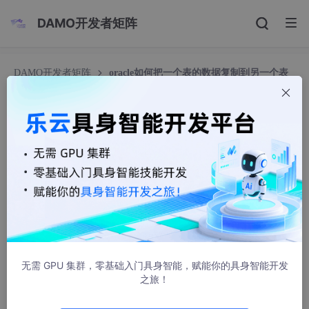
DAMO开发者矩阵
DAMO开发者矩阵
oracle如何把一个表的数据复制到另一个表
中
oracle如何把一个表的数据复制到另一个表中
liuec1002
10054人浏览 · 2020-10-15 08:12:45
1. 新增一个表，通过另一个表的结构和数据
create table XTHAME.tab1 as select * from DSKNOW.COMBD
VERSION
2. 如果表存在： insert into tab1 select * from tab2;
无需 GPU 集群，零基础入门具身智能，赋能你的具身智能开发
之旅！
3.同一个表中，将A字段的指赋给B字段： update table_name se
t B = A;