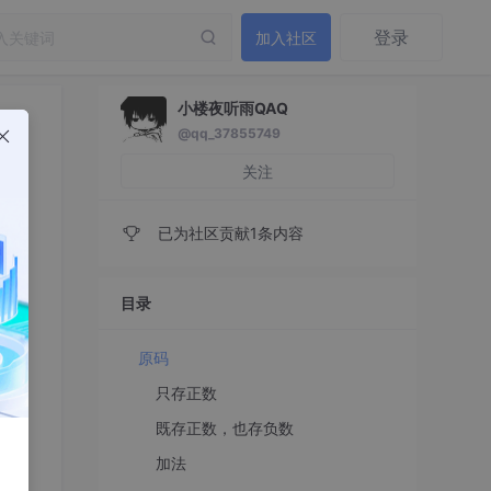
登录
加入社区
小楼夜听雨QAQ
@qq_37855749
关注
已为社区贡献1条内容
目录
原码
只存正数
既存正数，也存负数
加法