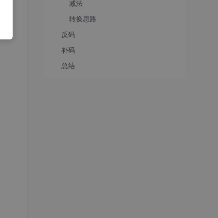
减法
转换思路
反码
补码
总结