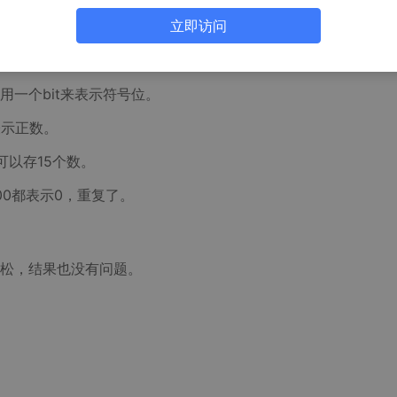
1，也就是0 至 15，一共可以存16个数。
立即访问
一个bit来表示符号位。
表示正数。
共可以存15个数。
000都表示0，重复了。
松，结果也没有问题。