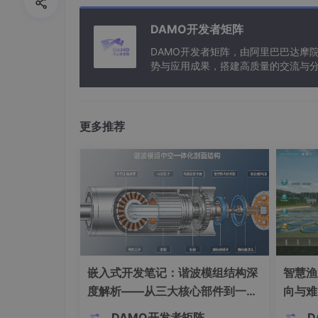
转换思路
DAMO开发者矩阵
对于计算机来说“负数”这个概念太复杂了，我
DAMO开发者矩阵，由阿里巴巴达摩
势与应用成果，搭建高质量的交流与分
文章的开头有一个限制，我们的计算机只能存储4个
与新型计算”构建开放共享的开发者生
现在是夜里11点，我的闹钟了指向了11，两个
那么在时钟的世界里，就可以用 （11 + 2）来表示
更多推荐
这就是一个从减法转化为纯粹正数相加的过程。发现规
知道这个方法后，我们再来计算 -2 + 1，怎
（！注意，这个时候我们别去考虑什么符号位，
4个bit如果都用来存正数，可以存16个，容量就
16 - 2 = 14
嵌入式开发笔记：谐波模组结构深
智慧渔
度解析——从三大核心部件到一体
向与难
14的二进制是 1110
化关节的完全指南
DAMO开发者矩阵
D