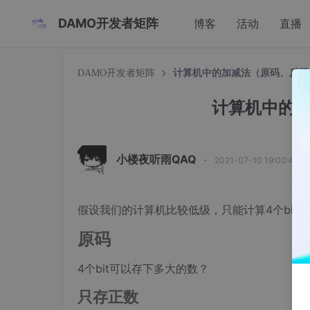
DAMO开发者矩阵
博客
活动
直播
DAMO开发者矩阵
计算机中的加减法（原码、反码
计算机中的
小楼夜听雨QAQ
·
2021-07-10 19:00:44 
假设我们的计算机比较低级，只能计算4个bit
原码
4个bit可以存下多大的数？
只存正数