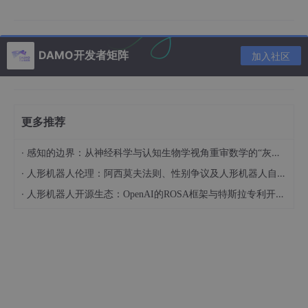
绕口令 45 段；
知识卡片 464 组；
DAMO开发者矩阵
加入社区
人物 8 万多条；
使用的数据来自网络（主要是 Github 开源的仓库），可在项目仓
更多推荐
库查看 README.md 中的说明。
源码仓库
·
感知的边界：从神经科学与认知生物学视角重审数学的“灰度”基础
·
人形机器人伦理：阿西莫夫法则、性别争议及人形机器人自杀事件的法律定性（下）
https://github.com/hefengbao/jingmo
·
人形机器人开源生态：OpenAI的ROSA框架与特斯拉专利开放对比
https://gitee.com/hefengbao/jingmo
平台支持
Android 8.0 及以上
下载