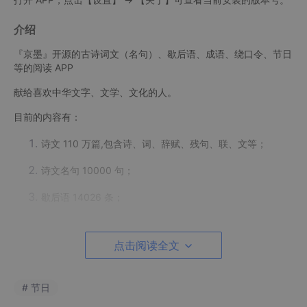
介绍
『京墨』开源的古诗词文（名句）、歇后语、成语、绕口令、节日
等的阅读 APP
献给喜欢中华文字、文学、文化的人。
目前的内容有：
诗文 110 万篇,包含诗、词、辞赋、残句、联、文等；
诗文名句 10000 句；
歇后语 14026 条；
成语 30895 条；
点击阅读全文
中国传统色 161 种；
中国传统节日 19 个；
# 节日
二十四节气；