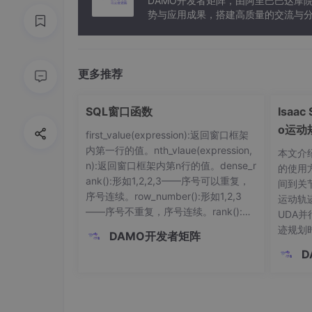
DAMO开发者矩阵，由阿里巴巴达摩
势与应用成果，搭建高质量的交流与分
与新型计算”构建开放共享的开发者生
更多推荐
SQL窗口函数
Isaa
o运动
first_value(expression):返回窗口框架
内第一行的值。nth_vlaue(expression,
本文介绍
n):返回窗口框架内第n行的值。dense_r
的使用
ank():形如1,2,2,3——序号可以重复，
间到关
序号连续。row_number():形如1,2,3
运动轨迹
——序号不重复，序号连续。rank():形
UDA
如1,2,2,4——序号可以重复，序号不连
迹规划
DAMO开发者矩阵
续。lead(expression,n):返回当前行的
了cuR
D
后
（完整运
动学）
象。同
如何从Is