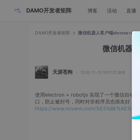
DAMO开发者矩阵
博客
活动
直播
DAMO开发者矩阵
微信机器人客户端electron+robot
微信机器人客户
天涯苍狗
·
2020-11-15 18:51:22 发布
使用electron + robotjs 实现了一
口，防止被封号，同时对非程序员也很友好：
https://www.novenn.com/%E5%BE%AE%