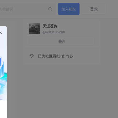
登录
加入社区
天涯苍狗
@u011135260
关注
已为社区贡献1条内容
的接