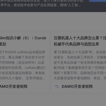
院和中国互联网协会联合发起，致力于探讨最前沿的技术趋
享平台，推动技术创新与产业应用链接，围绕“人工智能
态。
c Sim知识小解（5）：Curob
注塑机器人十大品牌怎么看？
规划
机械手代表品牌与选型边界
了NVIDIA cuRobo运动规划库
看“注塑机器人十大品牌”时，先别急
方法，重点讲解了其在笛卡尔空
排座次，先把自家工序拆开：开模
节空间转换（逆运动学IK）以及
是不是单品高速？有没有模外检缺/
规划中的应用。cuRobo通过C
配/码垛？换模频率高不高？空间给
并行化实现高速运动规划，单条轨
围栏？答案不同，品牌池完全不同
时间约几十毫秒。 文章详细说明
大批量高速取件看伯朗特、有信、
obo的两个核心对象：MotionGen
行、威猛；整厂注塑自动化看拓斯达
AMO开发者矩阵
DAMO开发者矩阵
动规划）和IKSolver（纯逆运
NGEL、Sepro；多品种柔性取件和
，并展示了如何初始化这些对
操作，再把艾利特 ES/CS 协作机
时介绍了障碍物避障处理，包括
进对比线。
aac