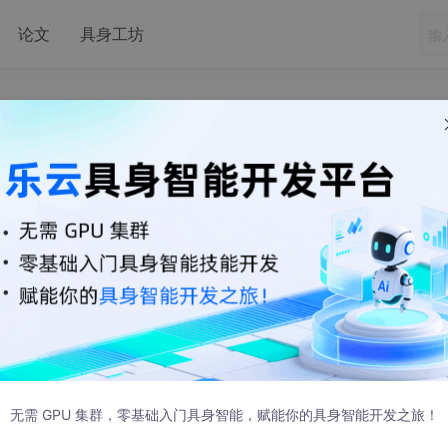
论文
具身工坊
js
端electron+robotjs
个微信自动化客户端，使用模拟点击的方式去操作微信，而不是只用web端
E4%BF%A1%E6%9C%BA%E5%99%A8%E4%BA%BA/
无需 GPU 集群，零基础入门具身智能，赋能你的具身智能开发之旅！