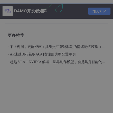
DAMO开发者矩阵
加入社区
更多推荐
·
不止树洞，更能成画：具身交互智能驱动的情绪记忆胶囊（Mood Capsule）设计与工程全记录
·
AP通过DNS获取AC列表注册典型配置举例
·
超越 VLA：NVIDIA 解读｜世界动作模型，会是具身智能的未来吗？
在弹出窗口中设置项目的名称和对项目的描述