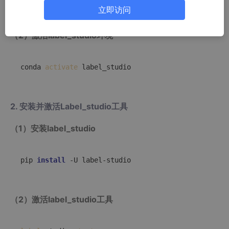
立即访问
（2）激活label_studio环境
conda 
activate
 label_studio
2. 安装并激活Label_studio工具
（1）安装label_studio
pip 
install
 -U label-studio
（2）激活label_studio工具