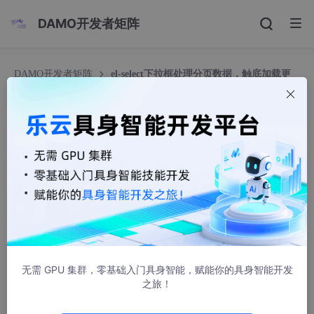
DAMO开发者矩阵
DAMO开发者矩阵
el-select下拉框处理分页数据，触底加载更
多
el-select下拉框处理分页数据，触底加载更多
叶子yes
3083人浏览 · 2023-07-21 16:27:18
1、声明自定义指令：
directives
: {

'loadmore'
: {

无需 GPU 集群，零基础入门具身智能，赋能你的具身智能开发
inserted
(
el, binding
) {

之旅！
const
SELECTWRAP_DOM
 = el.
querySelector
SELECTWRAP_DOM
.
addEventListener
(
'scroll