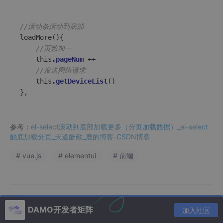
//滚动条滚动到底部
loadMore
()
{

//页数加一
    this
.pageNum
 ++ 

//发送网络请求
    this
.getDeviceList
()

},
参考：
el-select滚动到底部加载更多（分页加载数据）_el-select
触底加载分页_天道酬勤_鹿的博客-CSDN博客
# vue.js
# elementui
# 前端
DAMO开发者矩阵
加入社区