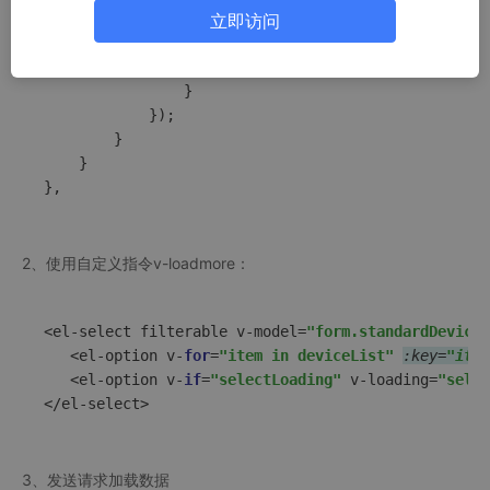
const
 condition = 
this
.
scrollHeight
立即访问
if
 (condition) {

                    binding.
value
();

                }

            });

        }

    }

},
2、使用自定义指令v-loadmore：
<el-select filterable v-model=
"form.standardDevice"
   <el-option v-
for
=
"item in deviceList"
:key=
"item
   <el-option v-
if
=
"selectLoading"
 v-loading=
"selec
</el-select>
3、发送请求加载数据