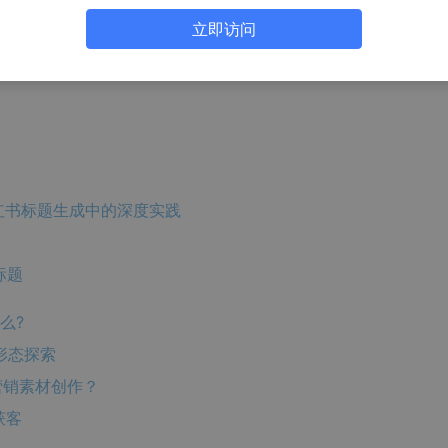
立即访问
重构策略研究
在小红书标题生成中的深度实践
标题
么?
产品形态探索
新营销素材创作？
获客