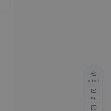
3 具身智能
3.1 具身智能简史、现状与未来展望
4 企业大模型应用现状
4.1 企业内部LLM使用场景归类
5 RAG 好文链接
5.1 常见RAG方案
5.2 上下文工程
6 大模型在机器学习的应用
7 OneAgent架构 + 开发
8 AI Coding
9 LLM用来进行图像识别与图像分割
企业微信
10 AI设计、创意
11 CHATBI、TEXT2SQL
邮箱
12 AI商业分析、报告自动生成