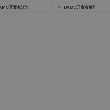
AMO开发者矩阵
DAMO开发者矩阵
模型时代下的新一代广告系统
么？
I领域的探索与应用
AG知识库
的落地应用
M构建智能RAG与Agent平台