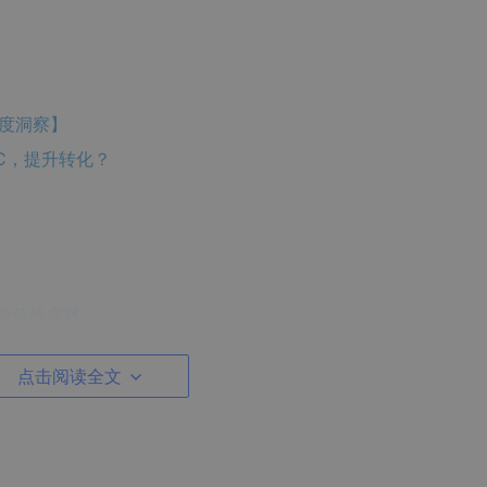
深度洞察】
GC，提升转化？
车行业落地实践
小哥的探索与实践
点击阅读全文
践与价值创造