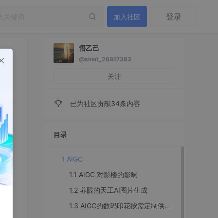
登录
加入社区
悟乙己
@sinat_26917383
关注
已为社区贡献34条内容
目录
1 AIGC
1.1 AIGC 对影楼的影响
1.2 养眼的天工AI图片生成
1.3 AIGC的数码印花按需定制供应链重构策略研究