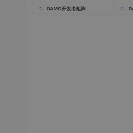
2.10.1 数据提取
建模
DAMO开发者矩阵
D
2.10.2 视频内容总结
2.10.3 视频内容问答
2.11 走进京东零售广告研发部：大
2.11.1 广告用户意图理解
2.11.2 生成式推荐系统
2.12 京东零售内容合规团队都在做什
2.13 智能NPC的多维进化：腾讯在A
2.13.1 技术栈1 ：对话需要构建R
2.13.2 技术栈2：拟真
2.13.3 安全合规
2.14 AutoBots在ToB订单履约场景
2.15 快手B端商业化技术探索：基于LL