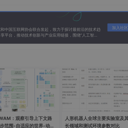
检Agent
加入社区
院和中国互联网协会联合发起，致力于探讨最前沿的技术趋
享平台，推动技术创新与产业应用链接，围绕“人工智能
态。
人、办公助理实践
价方案生成助手
对练助手
-WAM：观察引导上下文路
人形机器人全球主要实验室及
总结与问答
步范围-自适应的世界-动作
长领域和测试环境参数对比