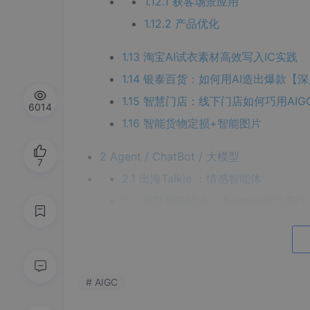
1.12.1 获客场景应用
1.12.2 产品优化
1.13 淘宝AI试衣素材高效写入IC实践
1.14 银泰百货：如何用AI造出爆款【
1.15 智慧门店：线下门店如何巧用AI
6014
1.16 智能货物定损+智能图片
2 Agent / ChatBot / 大模型
7
2.1 出海Talkie ：情感智能体
2.2 易慧智能技术 - 多Agent在汽
2.3 京东物流：利用大模型服务一线
2.4 AI赋能下的客服中心：策略、实
2.5 腾讯文档AI助手技术实践
# AIGC
2.6 客服坐席辅助系统的探索与实践