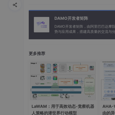
2.7 大模型在新能源领域的应用：工业质
2.8 大模型在小爱同学应用实践
2.8.1 小爱意图理解方式
DAMO开发者矩阵
2.8.2 大模型回复的问题
DAMO开发者矩阵，由阿里巴巴达摩
势与应用成果，搭建高质量的交流与分
2.8.3 RAG 场景下大模型回复
与新型计算”构建开放共享的开发者生
2.9 货拉拉利用大模型打造多场景个
更多推荐
2.9.1 专业助手
2.9.2 AI 问答助手
2.9.3 周报生成助手
2.9.4 多模态 AI 助手：车险报
2.9.5 多模态 AI 助手：AI 培训
2.9.6 多 Agent 助手
LaWAM：用于高效动态-觉察机器
AHA
2.10 基于大语言模型的海外KOL视频
人策略的潜世界行动模型
由的异