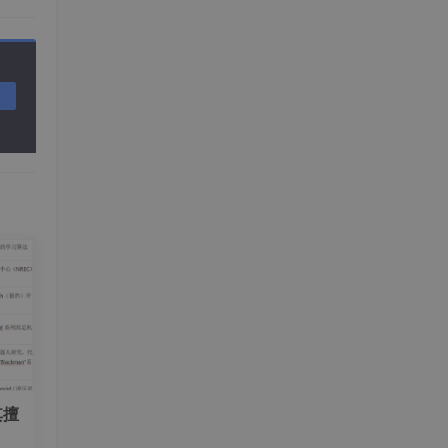
2.15 快手B端商业化技术探索：基于LLM构建智能RAG与Agent平台
2.16 58商业搜索场景中的算法实践
2.17 大模型在爱奇艺视频搜索中的应用
2.18 小红书搜索：生成式检索的探索与实践
2.19 AIGC如何在大数据研发治理领域落地？
2.20 京东大模型革命电商搜推技术
2.21 1688 AI导购探索：智能体驱动的场景化导购实践分享
2.22 海康威视在大模型视频分析方面的实践
2.23 京东：基于大模型搭建运力业务的“小红书”
2.24 喜马拉雅基于大模型 ChatBl 实践探索
2.25 LLM助力88VIP会员探索N种潮流生活方式
2.26 阿里云AI搜索Agentic RAG技术实践
2.27 鹅厂实习生血泪贴：Agent/RAG黑科技，真相竟是这样！
其擅
2.28 阿里 AliExpress跨境电商测试数据智造系统揭秘