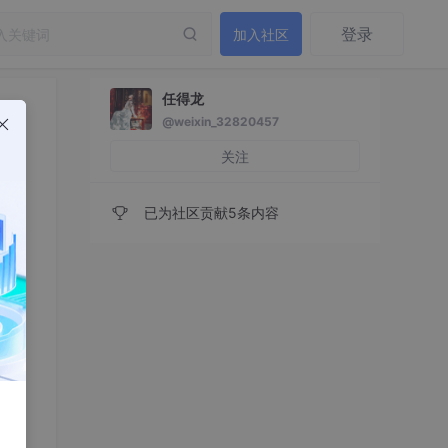
登录
加入社区
任得龙
@weixin_32820457
关注
已为社区贡献5条内容