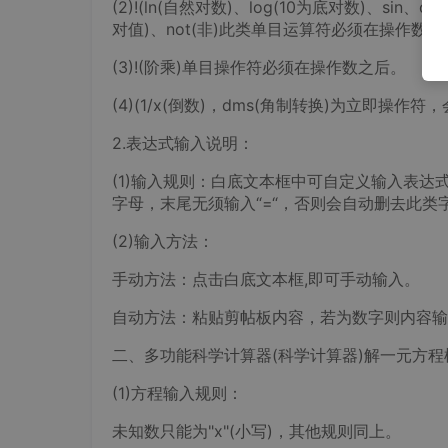
(2)!(ln(自然对数)、log(10为底对数)、sin、co
对值)、not(非)此类单目运算符必须在操作数之
(3)!(阶乘)单目操作符必须在操作数之后。
(4)(1/x(倒数)，dms(角制转换)为立即操
2.表达式输入说明：
(1)输入规则：白底文本框中可自定义输入表
字母，末尾无须输入“=“，否则会自动删去此类
(2)输入方法：
手动方法：点击白底文本框,即可手动输入。
自动方法：粘贴剪帖板内容，若为数字则内容输
二、多功能科学计算器(科学计算器)解一元方程
(1)方程输入规则：
未知数只能为"x"(小写)，其他规则同上。