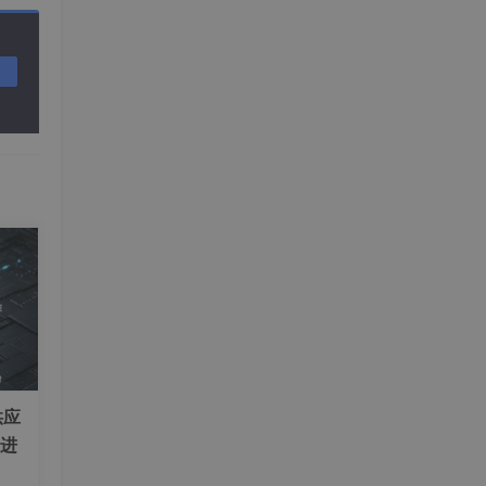
供应
演进