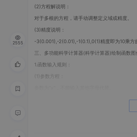
(2)方程解说明：
对于多根的方程，请手动调整定义域或精度。
(3)精度说明：
-3(0.001),-2(0.01),-1(0.1),0(1
2555
三、多功能科学计算器(科学计算器)绘制函数图
1.函数输入规则：
(1)参数方程：
参数为"x"，不能输入其他字母代替。
(2)极坐标方程：
缩放参数，及密度可手动输入
ρ用y代替，φ用“x"代替.
2.使用说明