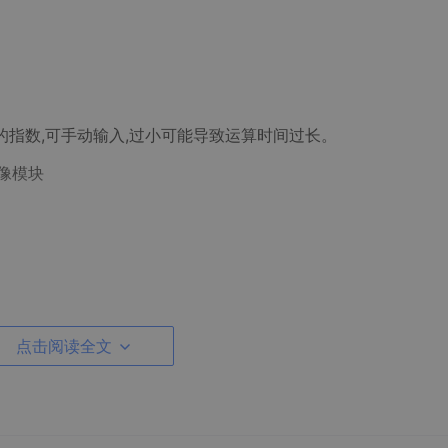
)精度即为10乘方的指数,可手动输入,过小可能导致运算时间过长。
像模块
点击阅读全文