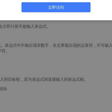
s、tan、asn(反正弦)、acs(反余弦)、atn(反正切)int(取整)、ab
间。
立即访问
作符，会立即计算不能输入表达式。
达式。表达式中不能出现非数字，非主界面出现的运算符，不可输
字符。
入到目标框，若为表达式则直接输入到表达式框。
模块