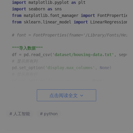
import
 matplotlib.pyplot 
as
import
 seaborn 
as
from
 matplotlib.font_manager 
import
from
 sklearn.linear_model 
import
 LinearRegression

# font = FontProperties(fname='/Library/Fonts/Heiti
"""导入数据"""
df = pd.read_csv(
'dataset/housing-data.txt'
, sep=
'\
# 显示所有列
pd.set_option(
'display.max_columns'
, 
None
# 显示所有行
pd.set_option(
'display.max_rows'
, 
None
# print(df.head())
点击阅读全文
"""特征选择（以MEDV为标记）"""
# 选择三列特征
# 人工智能
# RM: 每栋住宅的房间数 MEDV: 自住房屋房价中位数（也就是
# python
# cols = ['CRIM', 'ZN', 'INDUS', 'CHAS', 'NOX', 'RM
# 构造三列特征之间的联系即构造散点图矩阵