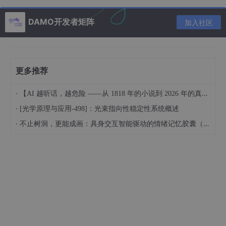
cols = [
'RM'
, 
'MEDV'
, 
'LSTAT'
]

sns.pairplot(df[cols], height=
3
)

DAMO开发者矩阵
加入社区
plt.tight_layout()

plt.show()

# 关联矩阵
# 求解上述三列特征的相关矩阵
更多推荐
# 对于一般的矩阵X，执行A=corrcoef(X)后，A中每个值
·
【AI 越听话，越危险 ——从 1818 年的小说到 2026 年的真实入侵，横跨两百年的人机矛盾】
# 控制颜色深浅
·
[光学原理与应用-498]：光束指向性稳定性系统概述
sns.
set
(font_scale=
2
# 构造关联矩阵
·
不止树洞，更能成画：具身交互智能驱动的情绪记忆胶囊（Mood Capsule）设计与工程全记录
hm = sns.heatmap(cm, cbar=
True
, annot=
True
, square=
                 xticklabels=cols)

plt.show()

"""训练模型"""
X = df[[
'RM'
]].values

y = df[
'MEDV'
].values

lr = LinearRegression()
