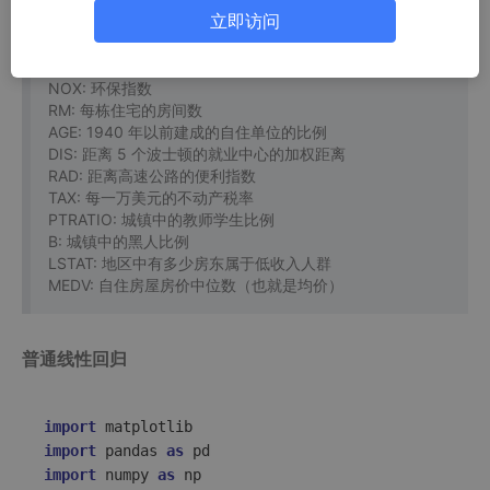
CRIM: 城镇人均犯罪率
立即访问
ZN: 住宅用地所占比例
INDUS: 城镇中非住宅用地所占比例
CHAS: 虚拟变量,用于回归分析
NOX: 环保指数
RM: 每栋住宅的房间数
AGE: 1940 年以前建成的自住单位的比例
DIS: 距离 5 个波士顿的就业中心的加权距离
RAD: 距离高速公路的便利指数
TAX: 每一万美元的不动产税率
PTRATIO: 城镇中的教师学生比例
B: 城镇中的黑人比例
LSTAT: 地区中有多少房东属于低收入人群
MEDV: 自住房屋房价中位数（也就是均价）
普通线性回归
import
import
 pandas 
as
import
 numpy 
as