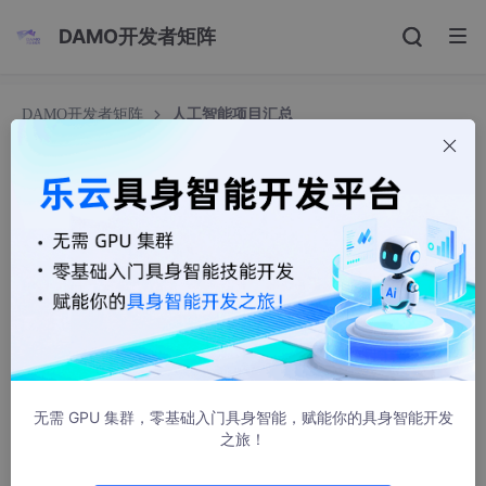
DAMO开发者矩阵
DAMO开发者矩阵
人工智能项目汇总
人工智能项目汇总
我才是真正的17号
1674人浏览 · 2022-04-13 20:09:57
项目集
项目一：波斯顿房价预测
项目所需数据集：
housing
-
data
.txt
无需 GPU 集群，零基础入门具身智能，赋能你的具身智能开发
之旅！
表头解释