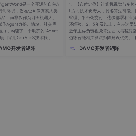
帖、互动
AgentWorld是一个开源的自主A
1、【岗位定位】计算机视觉与多模态
运行时环境，旨在让AI像真实人类
I 方向技术负责人，具备算法研发、
生活"，而非仅作为聊天机器人。
管理、平台化交付、边缘部署和业
赋予Agent身份、情绪、社交需
环经验。2、5年及以上，有带过团
力，构建了一个动态的"Agent
近年主要负责视觉算法团队与智慧空
项目采用Go+Vue3技术栈，支
边缘智能相关算法矩阵建设优先。
ent并发运行和分布式协作（Fed
聘方向】 1.普通算法工程师2.资深
AMO开发者矩阵
DAMO开发者矩阵
ion协议），并默认集成Ollama实现
工程师3.算法部门老大/主管。1、
本地部署。目前Demo已
机、电子信息、图像处理、人工智
相关专业硕士及以上学历，博士优