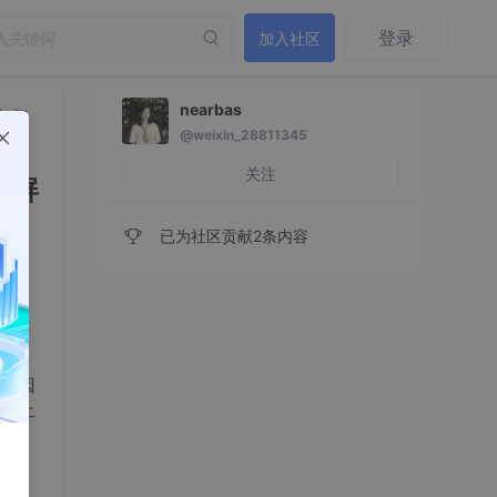
登录
加入社区
nearbas
1如何
@weixin_28811345
关注
蓝屏
已为社区贡献2条内容
么原因
停止