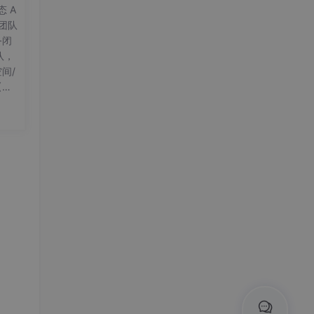
 A
团队
务闭
队，
间/
【招
算法
计算
能等
先。