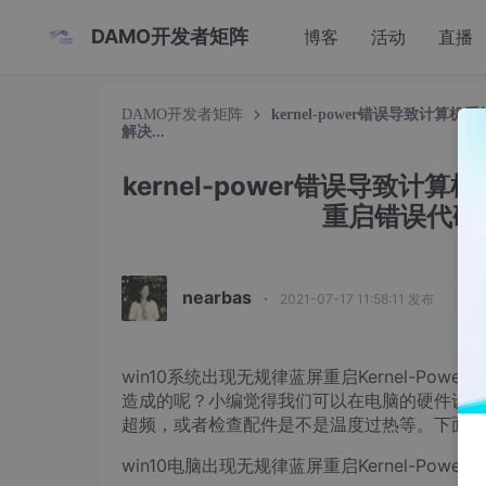
DAMO开发者矩阵
博客
活动
直播
DAMO开发者矩阵
kernel-power错误导致计算机
解决...
kernel-power错误导致计
重启错误代码Ker
nearbas
·
2021-07-17 11:58:11 发布
win10系统出现无规律蓝屏重启Kernel-Power
造成的呢？小编觉得我们可以在电脑的硬件设施
超频，或者检查配件是不是温度过热等。下面一
win10电脑出现无规律蓝屏重启Kernel-Power