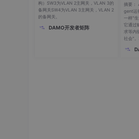
活、发
构）SW3为VLAN 2主网关，VLAN 3的
摘要： 
备网关SW4为VLAN 3主网关，VLAN 2
gent
的备网关。
一样"
它通过
DAMO开发者矩阵
求等内驱
社会"。
持多Ag
D
erat
低成本