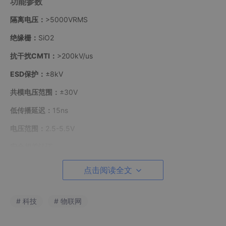
功能参数
隔离电压：
>5000VRMS
绝缘栅：
SiO2
抗干扰CMTI：
>200kV/us
ESD保护：
±8kV
共模电压范围：
±30V
低传播延迟：
15ns
电压范围：
2.5-5.5V
安全相关认证
• VDE 认证：DIN VDE V 0884-11: 2017-01
点击阅读全文
• UL1577 认证：1 分钟 5000Vrms
• CSA 认证：组件符合 5A
# 科技
# 物联网
• CQC 认证：符合 GB4943.1-2011