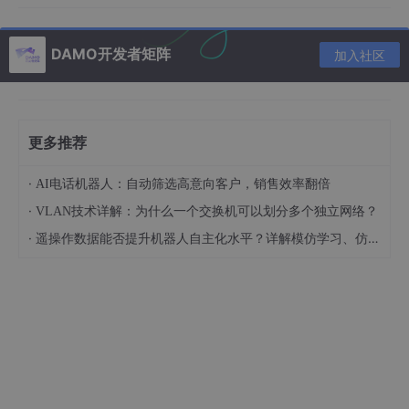
核心特性
DAMO开发者矩阵
加入社区
高性能数字隔离
更多推荐
·
AI电话机器人：自动筛选高意向客户，销售效率翻倍
·
VLAN技术详解：为什么一个交换机可以划分多个独立网络？
·
遥操作数据能否提升机器人自主化水平？详解模仿学习、仿真放大与Sim2Real闭环
应用原理图
CMT83085采用先进的电容耦合隔离技术，实现了高达数千伏的
电气隔离，有效防止了强电与弱电电路之间的串扰和干扰，保障了
系统的整体稳定性和安全性。
而且，芯片内置失效保护电路，当接收器输入开路、短路或总线空