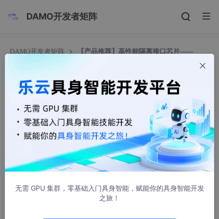
DAMO开发者矩阵
DAMO开发者矩阵
【产品推荐】高性能隔离接口芯片——
CMT83085
【产品推荐】高性能隔离接口芯片——CMT83085
华普微HOPERF
1176人浏览 · 2024-08-09 16:00:51
产品概述
CMT83085
是华普微精心打造的一款高可靠性隔离接口芯片，它
集成了先进的数字隔离技术和RS-485通信接口，即基于
数字隔离
技术的高可靠性半双工 RS-485 收发器
，专为需要高安全性和长距
无需 GPU 集群，零基础入门具身智能，赋能你的具身智能开发
离数据传输的应用场景设计。
之旅！
该芯片不仅具备出色的电气隔离性能，还能够在恶劣的电磁环境中