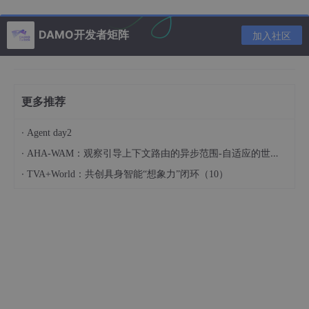
更夸张的是，它们还拥有超智能且灵活的指关节，甚至还可以灵活
用刀猎杀人类。
DAMO开发者矩阵
加入社区
当然如此高精密的自动化杀人武器诚然是有些恐怖，但是目前科技
还没有发达到如此智能的阶段，只能说我们在发展的过程中需要谨
慎。
因为很有可能，我们创作出来的工具就会被非法利用。
更多推荐
03机器人三原则的悖论
·
Agent day2
很多时候人是从自己的角度提出了机器人三原则，但是问题是谁来
·
AHA-WAM：观察引导上下文路由的异步范围-自适应的世界-动作建模
界定人类，谁又来确保机器人会服从这三条原则。
·
TVA+World：共创具身智能“想象力”闭环（10）
可以说，阿西莫夫提出这三条原则时，其实是从根本性的原则着手
虚构的，但是对于这三条原则的落实和遵守，阿西莫夫似乎并没有
给出太多建议，这便是机器人三原则的尴尬之处。