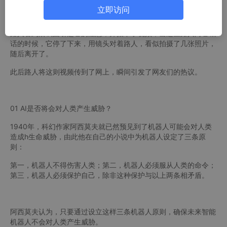
就在昨日，网络上热传了一份视频，在加拿大一个寻常的晚上，一
立即访问
只黄色带摄像功能的机械狗在街上独自走着。
路人看到后试图引起它的注意，并拍下了视频，当这些路人向它喊
话的时候，它停了下来，用镜头对着路人，看似拍摄了几张照片，
随后离开了。
此后路人将这则视频传到了网上，瞬间引发了网友们的热议。
01 AI是否将会对人类产生威胁？
1940年，科幻作家阿西莫夫就已然预见到了机器人可能会对人类
造成h生命威胁，由此他在自己的小说中为机器人设定了三条原
则：
第一，机器人不得伤害人类；第二，机器人必须服从人类的命令；
第三，机器人必须保护自己，除非这种保护与以上两条相矛盾。
阿西莫夫认为，只要通过设立这样三条机器人原则，确保未来智能
机器人不会对人类产生威胁。