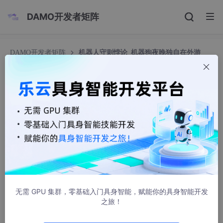
DAMO开发者矩阵
DAMO开发者矩阵
机器人守则悖论_机器狗夜晚独自在外游
荡，这意味着什么？机器人三原则的悖论...
机器人守则悖论_机器狗夜晚独自在外游荡，这意味
着什么？机器人三原则的悖论...
鸿鹄志US
749人浏览 · 2020-12-23 14:12:22
作者：Ansel
校对：LITCAVE工作室
无需 GPU 集群，零基础入门具身智能，赋能你的具身智能开发
配图：Online
之旅！