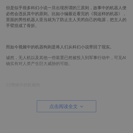
但是似乎很多科幻小说一旦出现所谓的三原则，故事中的机器人便
必然会违反其中的原则。比如小编最近看完的《我这样的机器》，
里面的男性机器人亚当就为了防止主人关闭自己的电源，把主人的
手臂捏成了骨折。
而如今视频中的机器狗则是将人们从科幻小说带回了现实。
诚然，无人机以及其他一些装置已然被投入到军事行动中，可见Al
确实有对人类产生巨大威胁的可能。
02黑镜中的机械狗
这让很多人想到了《黑镜》第四季中的猎杀人类的机器狗，在科幻
惊悚电视剧《黑镜》中，地球被人类创造出来的超能机器狗The D
点击阅读全文
og控制，这种机器狗体型虽小，但是却配备了各式各样的追踪型
武器，而且还可以联网，从而解锁任何安全门，驾驶智能车辆。