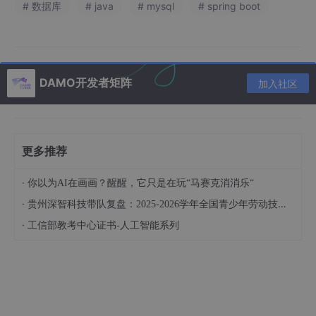
# 数据库
# java
# mysql
# spring boot
In the era of information technology in the 21st century, almos
t any industry cannot do without computers, and it is also very
common to use computers in early childhood management sy
stems. In the past, manual management methods were used t
DAMO开发者矩阵
加入社区
o manage kindergartens, which caused problems such as cu
mbersome management and difficulty in maintenance. Nowad
ays, using computers to manage various basic information of
kindergartens is not only convenient and simple compared to
manual management, but also has multiple advantages such a
更多推荐
s easy management, fast search speed, and large storage ca
pacity. Applying it to the kindergarten management system c
an not only improve the work efficiency of administrators in th
·
你以为AI在画画？醒醒，它只是在玩“马赛克消消乐“
e kindergarten management system, but also make the kinder
·
贵州深智科技带队复盘：2025-2026学年全国青少年劳动技能与智能设计大赛全国总决赛备赛全记录
garten management system more scientific and standardized.
Under the continuous impact of the information age, the comb
·
工信部教考中心证书-人工智能系列
ination of kindergarten management systems and computer t
echnology will be a shortcut to improve the level of kindergart
en management systems.
The database used in this system is MySQL, developed using
SSM technology. During the design process, the system code