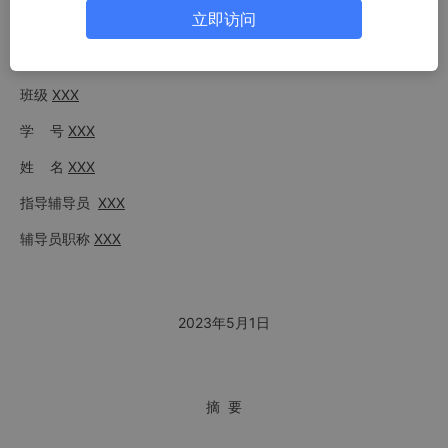
立即访问
学科门类
XXX
专 业
XXX
班级
XXX
学 号
XXX
姓 名
XXX
指导
辅导员
XXX
辅导员
职称
XXX
202
3
年
5
月
1
日
摘 要