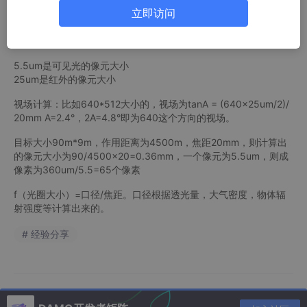
立即访问
tanA=目标大小/作用距离=像元大小/f(焦距)
π=180°，1°=π/180*1000=17.4mrad
5.5um是可见光的像元大小
25um是红外的像元大小
视场计算：比如640*512大小的，视场为tanA = (640×25um/2)/
20mm A=2.4°，2A=4.8°即为640这个方向的视场。
目标大小90m*9m，作用距离为4500m，焦距20mm，则计算出
的像元大小为90/4500×20=0.36mm，一个像元为5.5um，则成
像素为360um/5.5=65个像素
f（光圈大小）=口径/焦距。口径根据透光量，大气密度，物体辐
射强度等计算出来的。
# 经验分享