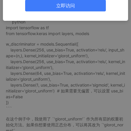
立即访问
以下是如何将 Xavier 初始化应用到你的 `w_discriminator` 模型
中的示例：
```python
import tensorflow as tf
from tensorflow.keras import layers, models
w_discriminator = models.Sequential([
layers.Dense(256, use_bias=True, activation='relu', input_sh
ape=(n,), kernel_initializer='glorot_uniform'),
layers.Dense(256, use_bias=True, activation='relu', kernel_in
itializer='glorot_uniform'),
layers.Dense(64, use_bias=True, activation='relu', kernel_init
ializer='glorot_uniform'),
layers.Dense(1, use_bias=True, activation='sigmoid', kernel_i
nitializer='glorot_uniform') # 如果需要无偏置，可以设置 use_bi
as=False
])
```
在这个例子中，我使用了 `'glorot_uniform'` 作为所有层的权重初
始化方法。如果你想要使用正态分布，可以将其改为 `'glorot_nor
mal'`。